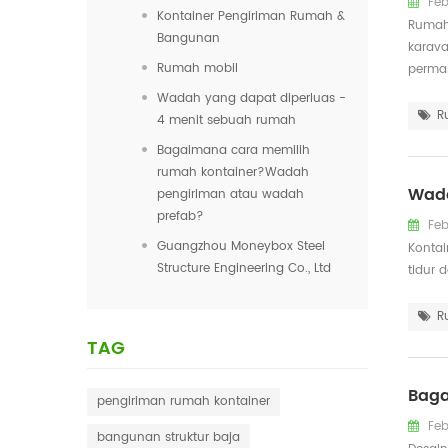
Feb
Kontainer Pengiriman Rumah &
Rumah 
Bangunan
karava
Rumah mobil
perman
Wadah yang dapat diperluas -
R
4 menit sebuah rumah
Bagaimana cara memilih
rumah kontainer?Wadah
Wada
pengiriman atau wadah
prefab?
Feb
Guangzhou Moneybox Steel
Kontai
Structure Engineering Co., Ltd
tidur 
R
TAG
Baga
pengiriman rumah kontainer
Feb
bangunan struktur baja