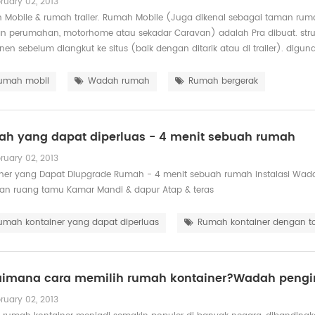
ruary 02, 2013
Mobile & rumah trailer. Rumah Mobile (Juga dikenal sebagai taman rumah, tra
n perumahan, motorhome atau sekadar Caravan) adalah Pra dibuat. struk
en sebelum diangkut ke situs (baik dengan ditarik atau di trailer). digu
umah mobil
Wadah rumah
Rumah bergerak
h yang dapat diperluas - 4 menit sebuah rumah
ruary 02, 2013
ner yang Dapat Diupgrade Rumah - 4 menit sebuah rumah instalasi Wada
dan ruang tamu Kamar Mandi & dapur Atap & teras
umah kontainer yang dapat diperluas
Rumah kontainer dengan to
imana cara memilih rumah kontainer?Wadah pengi
ruary 02, 2013