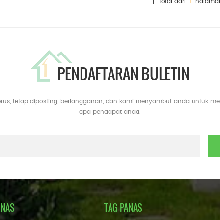
[ total dari
1
halama
PENDAFTARAN BULETIN
erus, tetap diposting, berlangganan, dan kami menyambut anda untuk m
apa pendapat anda.
ANAS
TAG PANAS