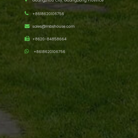
Guangzhou City, GuangDong Province
+8618620106756
sales@mbshouse.com
+8620-84858664
+8618620106756