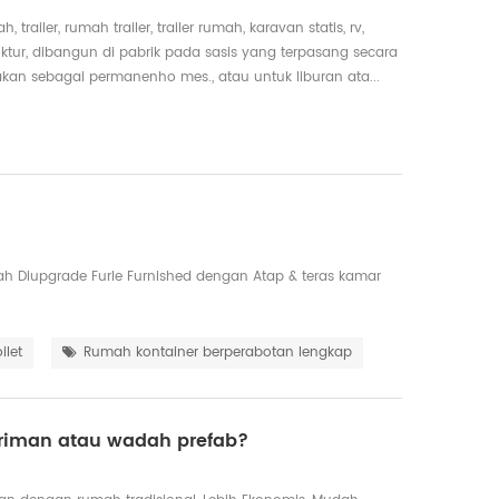
iler, rumah trailer, trailer rumah, karavan statis, rv,
tur, dibangun di pabrik pada sasis yang terpasang secara
nakan sebagai permanenho mes., atau untuk liburan ata...
h Diupgrade Furle Furnished dengan Atap & teras kamar
ilet
Rumah kontainer berperabotan lengkap
riman atau wadah prefab?