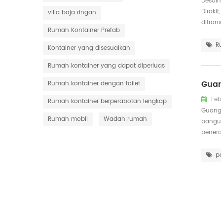
Desain
Diraki
villa baja ringan
ditran
Rumah Kontainer Prefab
insula
R
Kontainer yang disesuaikan
Rumah kontainer yang dapat diperluas
Guan
Rumah kontainer dengan toilet
Feb
Rumah kontainer berperabotan lengkap
Guangz
Rumah mobil
Wadah rumah
bangun
penera
sempur
p