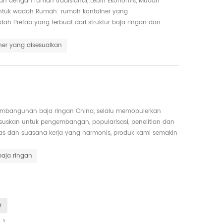
an dengan rumah tradisional, Lebih Ekonomis, Mudah
 untuk wadah Rumah: rumah kontainer yang
ah Prefab yang terbuat dari struktur baja ringan dan
ner yang disesuaikan
 pembangunan baja ringan China, selalu memopulerkan
suskan untuk pengembangan, popularisasi, penelitian dan
ras dan suasana kerja yang harmonis, produk kami semakin
 baja ringan
r