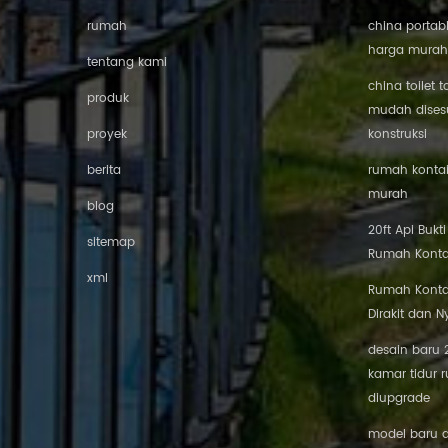
rumah
china portab
harga murah
tentang kami
china toilet t
produk
mudah disesu
proyek
konstruksi
berita
rumah kontai
murah
blog
20ft Api Bukt
sitemap
Rumah Konta
xml
Rumah Konta
Dirakit dan 
desain baru 2
kamar tidur r
diupgrade
model baru du