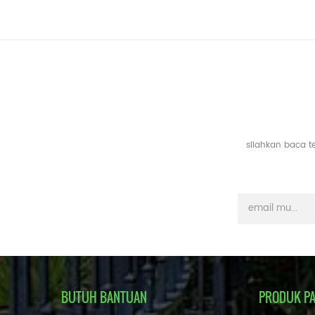
silahkan baca t
BUTUH BANTUAN
PRODUK P