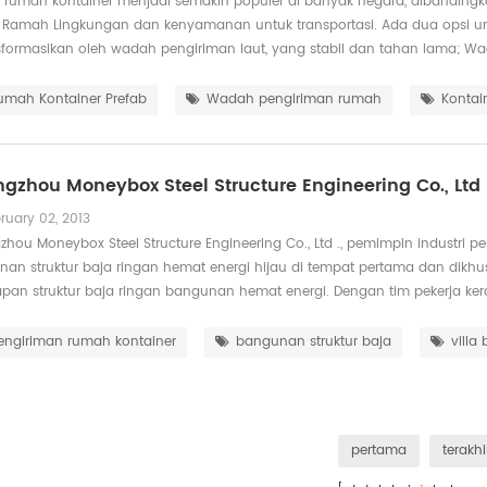
 rumah kontainer menjadi semakin populer di banyak negara, dibandingk
t, Ramah Lingkungan dan kenyamanan untuk transportasi. Ada dua opsi
sformasikan oleh wadah pengiriman laut, yang stabil dan tahan lama; Wad
si panel sandwich, yang ...
umah Kontainer Prefab
Wadah pengiriman rumah
Kontai
gzhou Moneybox Steel Structure Engineering Co., Ltd
ruary 02, 2013
hou Moneybox Steel Structure Engineering Co., Ltd ., pemimpin industri
an struktur baja ringan hemat energi hijau di tempat pertama dan dikhu
pan struktur baja ringan bangunan hemat energi. Dengan tim pekerja ke
na...
engiriman rumah kontainer
bangunan struktur baja
villa
pertama
terakhi