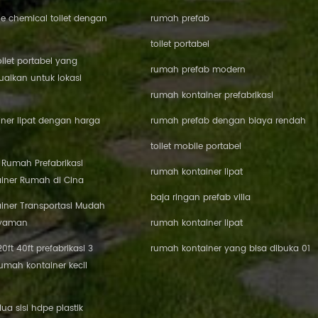
le chemical toilet dengan
rumah prefab
toilet portabel
oilet portabel yang
rumah prefab modern
aikan untuk lokasi
rumah kontainer prefabrikasi
ner lipat dengan harga
rumah prefab dengan biaya rendah
toilet mobile portabel
i Rumah Prefabrikasi
rumah kontainer lipat
iner Rumah di Cina
baja ringan prefab villa
iner Transportasi Mudah
Nyaman
rumah kontainer lipat
0ft 40ft prefabrikasi 3
rumah kontainer yang bisa dibuka 01
umah kontainer kecil
a sisi hdpe plastik