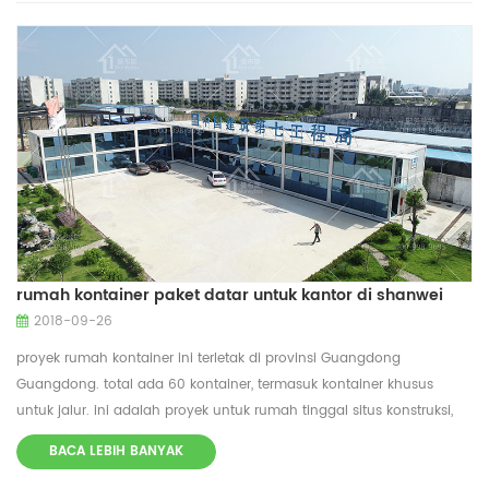
melawan ekstrim suhu. Ini Karakteristik Konversi wadah dalam sistem
yang sangat mudah beradaptasi Ini mungkin untuk
menggunakannya untuk proyek yang berbeda, seperti konstruksi
rumah sekali mereka telah habis, jika Anda berencana untuk
meningkatkan jumlah kamar di rumah, Anda dapat meningkatkan
jumlah kontainer. Ada 10 panel surya di Atap. Sepuluh Panel Surya
Mengurangi Konsumsi Listrik Rumah dengan Lebih 25% Di iklim
setempat, dan juga memungkinkan untuk menerangi teras dan
taman, di luar rumah. Di daerah terpencil, sistem kelistrikan yang
disesuaikan dapat memasok energi yang cukup untuk membuat
rumah benar-benar mati Grid
rumah kontainer paket datar untuk kantor di shanwei
2018-09-26
proyek rumah kontainer ini terletak di provinsi Guangdong
Guangdong. total ada 60 kontainer, termasuk kontainer khusus
untuk jalur. ini adalah proyek untuk rumah tinggal situs konstruksi,
termasuk kantor, asrama, kantin, kamar mandi dll. tempat parkir
BACA LEBIH BANYAK
kantin cucian kamar mandi dan toilet wadah khusus untuk jalur