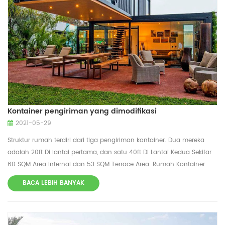
Kontainer pengiriman yang dimodifikasi
2021-05-29
Struktur rumah terdiri dari tiga pengiriman kontainer. Dua mereka
adalah 20ft Di lantai pertama, dan satu 40ft Di Lantai Kedua Sekitar
60 SQM Area Internal dan 53 SQM Terrace Area. Rumah Kontainer
Pengiriman Termasuk Aula Masuk, Ruang Tamu, Dapur-Makan
BACA LEBIH BANYAK
Kamar dan kamar mandi tamu di lantai pertama, sementara di
lantai dua ada pasangan area meja, kamar tidur dan master kamar
mandi. Elemen interior yang terbuat dari bahan daur ulang Kami
telah menjaga lantai kayu kontainer asli dan teras terbuat dari karet