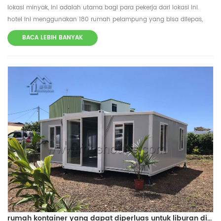
lokasi minyak, ini adalah utama bagi para pekerja dari lokasi ini.
hotel ini menggunakan 180 rumah pelampung yang bisa dilepas,
dan harganya sekitar 3 bulan untuk menyelesaikannya. Setiap
BACA LEBIH BANYAK
wadah memiliki 1 toilet + 1 kamar tidur; rincian tentang rumah
kontainer yang dapat dilepas: ukuran : 2400 * 5900 * 2800mm /
3000 * 6000 * 2800mm struktur baja : tabung persegi dan pelat
baja lentur dinding: Panel sandwich eps 50mm / panel sandwich
wol batu, lembaran baja 0,326 / 0,376 / 0,426 / 0,476mm warna
dinding: warna putih dan warna pilihan atap: Panel sandwich eps
50mm / panel sandwich wol batu, lembaran baja 0,326 / 0,376 /
0,426 / 0,476mm pintu: Panel sandwich panel sandwich 50k / rock
wol, lembaran baja 0,326 / 0,376 / 0,426 / 0,476mm dengan kunci /
pintu opsional jendela: pintu geser aluminium, pintu geser pvc
dengan security bar lantai: papan mgo / lantai opsional dinding
dekorasi: opsional: kelongsong pvc, kelongsong wpc listrik: standar
opsional instal waktu: 4 pekerja 3 jam hambatan angin: kecepatan
angin≤120 km / jam tahan gempa: kelas 7 Kapasitas beban salju
atap: 0.6kn / m2 kapasitas beban hidup atap: 0.6kn / m2 dinding
rumah kontainer yang dapat diperluas untuk liburan di polynesia perancis
diizinkan memuat: 0.6kn / m2 koefisien konduktivitas panas: