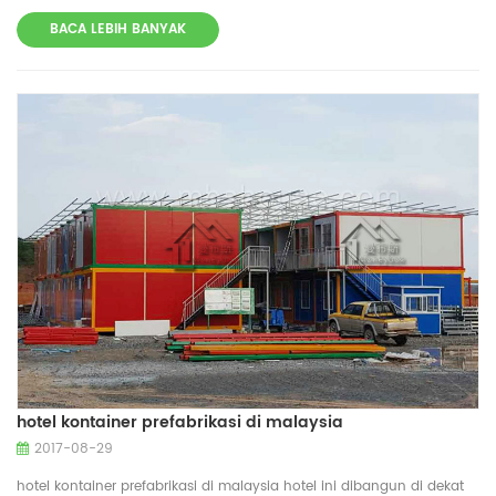
aluminium lantai: kayu lapis daerah proyek sichuan inisekitar 3000
BACA LEBIH BANYAK
meter persegi. untuk kelas, kantor dan asramabangunan, fabrikasi ini
bisa menampung lebih banyak dari 1000 orang, termasuk ruang
kelas, kantor, asrama, dapur, kantin, toilet, rekreasikamar, gudang dan
sebagainya.
hotel kontainer prefabrikasi di malaysia
2017-08-29
hotel kontainer prefabrikasi di malaysia hotel ini dibangun di dekat