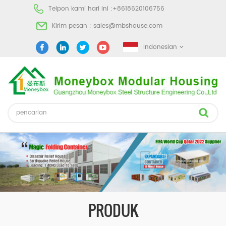
Telpon kami hari ini :
+8618620106756
Kirim pesan :
sales@mbshouse.com
Indonesian
PRODUK