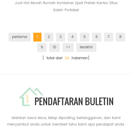
Jual Hot Murah Rumah Kontainer Lipat Prefab Kantor Situs
Kabin Portabel
pertama
1
2
3
4
5
6
7
8
9
10
>>
terakhir
[ total dari
24
halaman]
PENDAFTARAN BULETIN
silahkan baca terus, tetap diposting, berlangganan, dan kami
menyambut anda untuk memberi tahu kami apa pendapat anda.