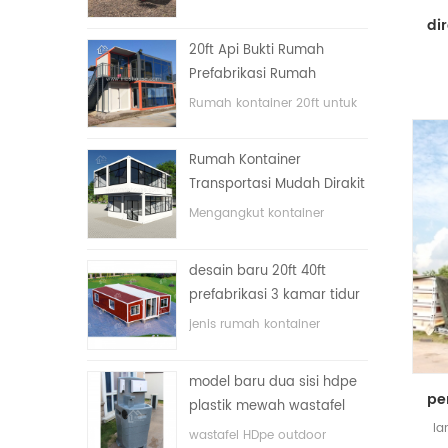
lipat dengan harga murah
20ft Api Bukti Rumah
Prefabrikasi Rumah
Kontainer Rumah di Cina
Rumah kontainer 20ft untuk
rumah tinggal
Rumah Kontainer
Transportasi Mudah Dirakit
dan Nyaman
Mengangkut kontainer
dengan mudah
desain baru 20ft 40ft
prefabrikasi 3 kamar tidur
rumah kontainer kecil
jenis rumah kontainer
diupgrade
ditingkatkan, rumah
kontainer dibagi menjadi tiga
model baru dua sisi hdpe
kamar tidur, satu kamar
plastik mewah wastafel
mandi dan dengan sistem
la
kamar mandi umum
listrik.
wastafel HDpe outdoor