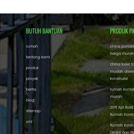
BUTUH BANTUAN
PRODUK P
rumah
china portab
harga murah
tentang kami
china toilet t
produk
mudah disesu
proyek
konstruksi
berita
rumah kontai
murah
blog
20ft Api Bukt
sitemap
Rumah Konta
xml
Rumah Konta
Dirakit dan 