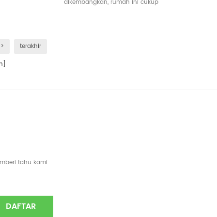
dikembangkan, rumah ini cukup
besar bagi Anda untuk memiliki 2
kamar, dapur dan kamar mandi
>>
terakhir
n]
emberi tahu kami