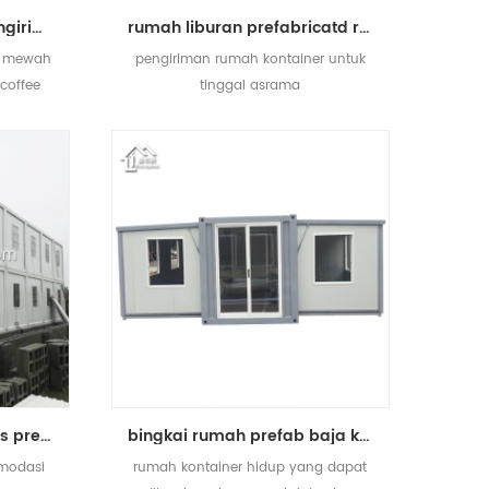
prefabrikasi mewah pengiriman ponsel restoran bar coffee shop kios rumah kontainer
rumah liburan prefabricatd rumah kontainer pengiriman mewah
n mewah
pengiriman rumah kontainer untuk
 coffee
tinggal asrama
Rumah kontainer dilepas prefabrikasi untuk akomodasi kantor toko
bingkai rumah prefab baja karbon hidup kontainer rumah dijual untuk dijual
omodasi
rumah kontainer hidup yang dapat