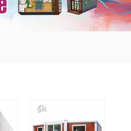
mbshou
se.com