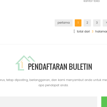
kantor toko
pertama
1
2
3
[ total dari
3
halama
PENDAFTARAN BULETIN
erus, tetap diposting, berlangganan, dan kami menyambut anda untuk m
apa pendapat anda.