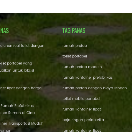
ANAS
TAG PANAS
le chemical toilet dengan
rumah prefab
toilet portabel
oilet portabel yang
rumah prefab modern
aikan untuk lokasi
rumah kontainer prefabrikasi
ner lipat dengan harga
rumah prefab dengan biaya rendah
toilet mobile portabel
i Rumah Prefabrikasi
rumah kontainer lipat
iner Rumah di Cina
baja ringan prefab villa
iner Transportasi Mudah
Nyaman
rumah kontainer lipat