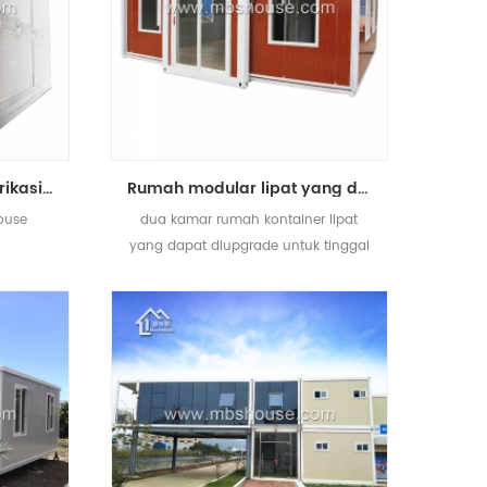
20 ft baja ringan prefabrikasi rumah kontainer untuk dijual
Rumah modular lipat yang dapat dilipat dengan dua kamar tidur yang sudah siap dijual
house
dua kamar rumah kontainer lipat
yang dapat diupgrade untuk tinggal