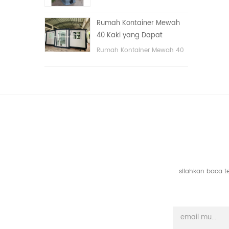
tangan
portable untuk taman,
sekolah, area publik, dll. &
Rumah Kontainer Mewah
nbsp;
40 Kaki yang Dapat
Diperluas Dengan Tiga
Rumah Kontainer Mewah 40
Kamar Tidur
Kaki yang Dapat Diperluas
Dengan Tiga Kamar Tidur
silahkan baca t