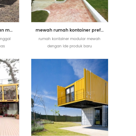
rumah ramah lingkungan mewah prefabrikasi rumah kontainer penampungan diupgrade
mewah rumah kontainer prefabrikasi modular untuk dijual ide produk baru 2018
nggal
rumah kontainer modular mewah
uas
dengan ide produk baru