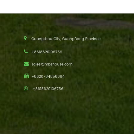
Guangzhou City, GuangDong Province
+8618620106756
sales@mbshouse.com
+8620-84858664
+8618620106756