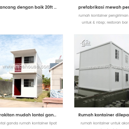
dirancang dengan baik 20ft modular pengiriman bangunan rumah kontainer prefabrikasi toko ponsel
rumah kontainer pengirima
untuk & nbsp; restoran bar
shop
perakitan mudah lantai ganda prefabrikasi ponsel lipat rumah kontainer
ntai ganda rumah kontainer lipat
rumah kontainer untuk ak