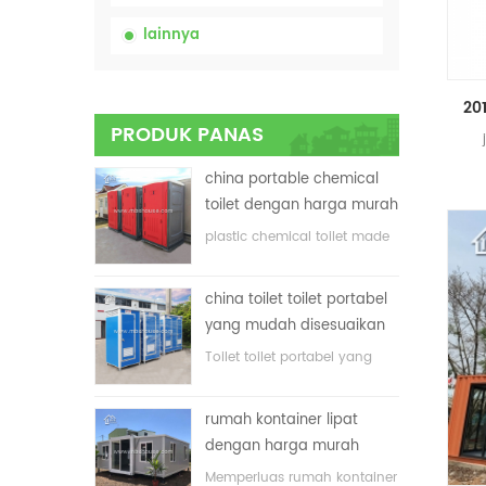
lainnya
PRODUK PANAS
china portable chemical
toilet dengan harga murah
plastic chemical toilet made
in China
china toilet toilet portabel
yang mudah disesuaikan
untuk lokasi konstruksi
Toilet toilet portabel yang
disesuaikan untuk lokasi
konstruksi
rumah kontainer lipat
dengan harga murah
Memperluas rumah kontainer