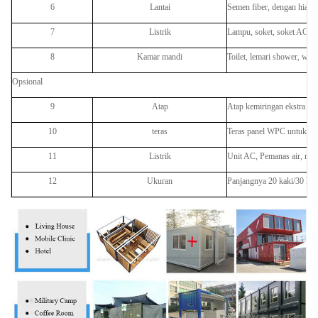
6
Lantai
Semen fiber, dengan hias
7
Listrik
Lampu, soket, soket AC, p
8
Kamar mandi
Toilet, lemari shower, wast
Opsional
9
Atap
Atap kemiringan ekstra
10
teras
Teras panel WPC untuk lua
11
Listrik
Unit AC, Pemanas air, rak
12
Ukuran
Panjangnya 20 kaki/30 kak