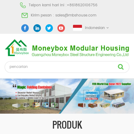
Telpon kami hari ini :
+8618620106756
Kirim pesan :
sales@mbshouse.com
Indonesian
PRODUK