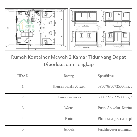
Rumah Kontainer Mewah 2 Kamar Tidur yang Dapat
Diperluas dan Lengkap
TIDAK
Barang
Spesifikasi
1
Ukuran desain 20 kaki
5850*6300*2500mm, ukura
2
Ukuran kemasan
5850*2250*2500mm, 40 ka
3
Warna
Putih, Abu-abu, Kuning at
4
Pintu
Pintu kaca geser atau pint
5
Jendela
Jendela geser aluminium be