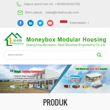
Telpon kami hari ini :
+8618620106756
Kirim pesan :
sales@mbshouse.com
Indonesian
PRODUK