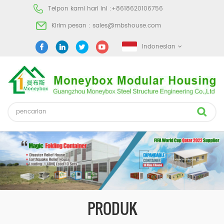
Telpon kami hari ini :
+8618620106756
Kirim pesan :
sales@mbshouse.com
Indonesian
PRODUK