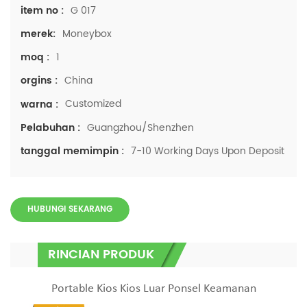
G 017
item no :
Moneybox
merek:
1
moq :
China
orgins :
Customized
warna :
Guangzhou/Shenzhen
Pelabuhan :
7-10 Working Days Upon Deposit
tanggal memimpin :
HUBUNGI SEKARANG
RINCIAN PRODUK
Portable Kios Kios Luar Ponsel Keamanan