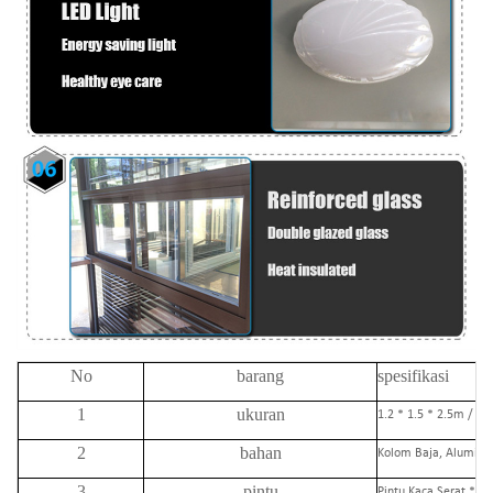
No
barang
spesifikasi
1
ukuran
1.2 * 1.5 * 2.5m / 1.
2
bahan
Kolom Baja, Aluminiu
3
pintu
Pintu Kaca Serat * 1 