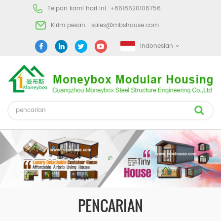
Telpon kami hari ini :
+8618620106756
Kirim pesan :
sales@mbshouse.com
Indonesian
PENCARIAN