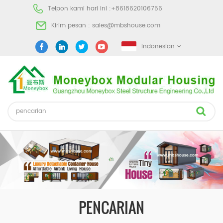
Telpon kami hari ini :
+8618620106756
Kirim pesan :
sales@mbshouse.com
Indonesian
PENCARIAN