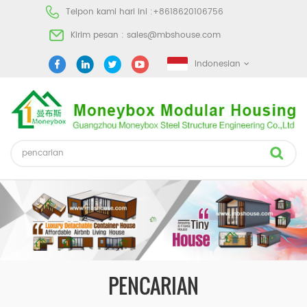
Telpon kami hari ini :
+8618620106756
Kirim pesan :
sales@mbshouse.com
Indonesian
PENCARIAN