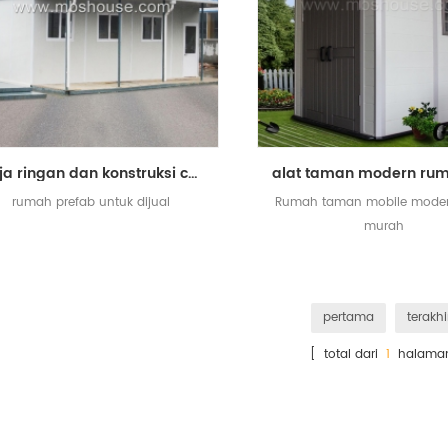
baja ringan dan konstruksi cepat prefab t rumah untuk dijual
rumah prefab untuk dijual
Rumah taman mobile mode
murah
pertama
terakhi
[ total dari
1
halama