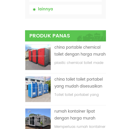
lainnya
PRODUK PANAS
china portable chemical
toilet dengan harga murah
plastic chemical toilet made
in China
china toilet toilet portabel
yang mudah disesuaikan
untuk lokasi konstruksi
Toilet toilet portabel yang
disesuaikan untuk lokasi
konstruksi
rumah kontainer lipat
dengan harga murah
Memperluas rumah kontainer