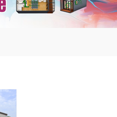
mbshou
se.com