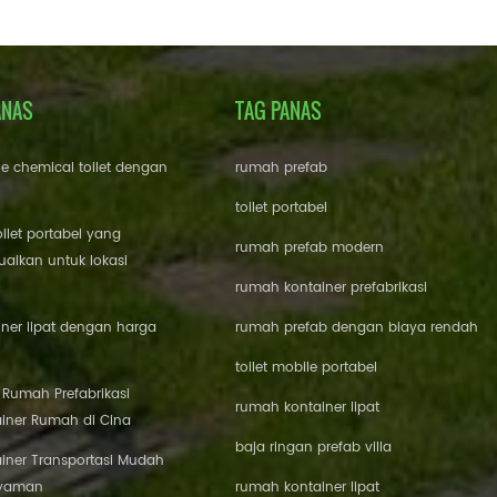
ANAS
TAG PANAS
le chemical toilet dengan
rumah prefab
toilet portabel
oilet portabel yang
rumah prefab modern
aikan untuk lokasi
rumah kontainer prefabrikasi
ner lipat dengan harga
rumah prefab dengan biaya rendah
toilet mobile portabel
i Rumah Prefabrikasi
rumah kontainer lipat
iner Rumah di Cina
baja ringan prefab villa
iner Transportasi Mudah
Nyaman
rumah kontainer lipat