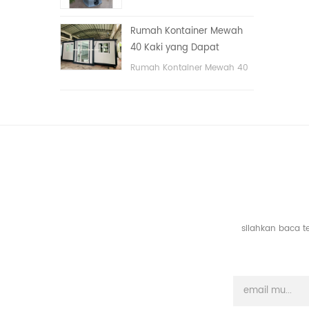
tangan
portable untuk taman,
sekolah, area publik, dll. &
Rumah Kontainer Mewah
nbsp;
40 Kaki yang Dapat
Diperluas Dengan Tiga
Rumah Kontainer Mewah 40
Kamar Tidur
Kaki yang Dapat Diperluas
Dengan Tiga Kamar Tidur
silahkan baca t