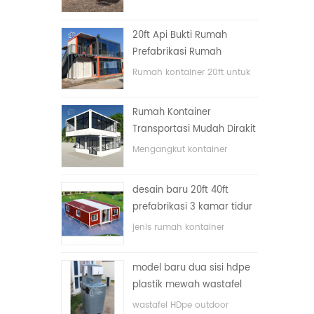
lipat dengan harga murah
20ft Api Bukti Rumah
Prefabrikasi Rumah
Kontainer Rumah di Cina
Rumah kontainer 20ft untuk
rumah tinggal
Rumah Kontainer
Transportasi Mudah Dirakit
dan Nyaman
Mengangkut kontainer
dengan mudah
desain baru 20ft 40ft
prefabrikasi 3 kamar tidur
rumah kontainer kecil
jenis rumah kontainer
diupgrade
ditingkatkan, rumah
kontainer dibagi menjadi tiga
model baru dua sisi hdpe
kamar tidur, satu kamar
plastik mewah wastafel
mandi dan dengan sistem
kamar mandi umum
listrik.
wastafel HDpe outdoor