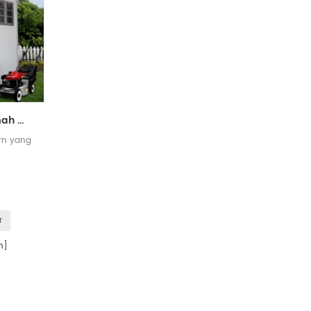
alat taman modern rumah murah rumah harga murah
rn yang
r
n]