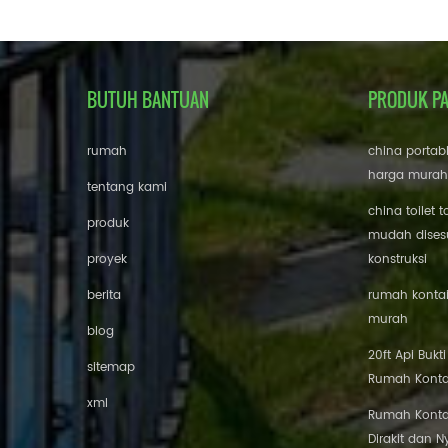
BUTUH BANTUAN
PRODUK P
rumah
china portab
harga murah
tentang kami
china toilet t
produk
mudah disesu
proyek
konstruksi
berita
rumah kontai
murah
blog
20ft Api Bukt
sitemap
Rumah Konta
xml
Rumah Konta
Dirakit dan 