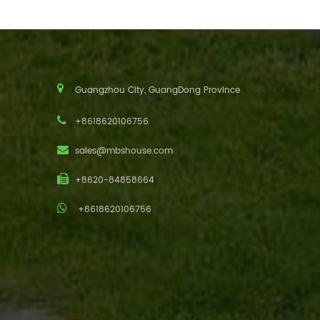
Guangzhou City, GuangDong Province
+8618620106756
sales@mbshouse.com
+8620-84858664
+8618620106756