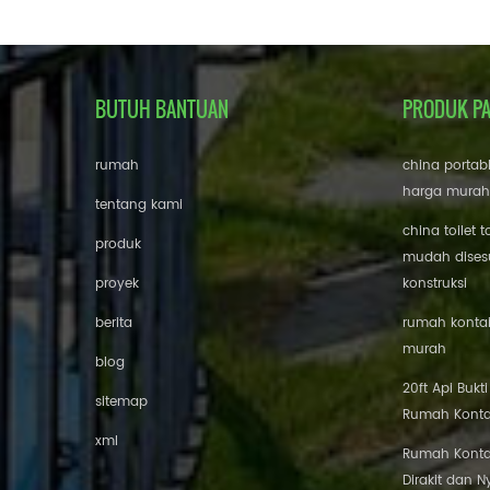
BUTUH BANTUAN
PRODUK P
rumah
china portab
harga murah
tentang kami
china toilet t
produk
mudah disesu
proyek
konstruksi
berita
rumah kontai
murah
blog
20ft Api Bukt
sitemap
Rumah Konta
xml
Rumah Konta
Dirakit dan 