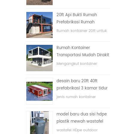
lipat dengan harga murah
20ft Api Bukti Rumah
Prefabrikasi Rumah
Kontainer Rumah di Cina
Rumah kontainer 20ft untuk
rumah tinggal
Rumah Kontainer
Transportasi Mudah Dirakit
dan Nyaman
Mengangkut kontainer
dengan mudah
desain baru 20ft 40ft
prefabrikasi 3 kamar tidur
rumah kontainer kecil
jenis rumah kontainer
diupgrade
ditingkatkan, rumah
kontainer dibagi menjadi tiga
model baru dua sisi hdpe
kamar tidur, satu kamar
plastik mewah wastafel
mandi dan dengan sistem
kamar mandi umum
listrik.
wastafel HDpe outdoor