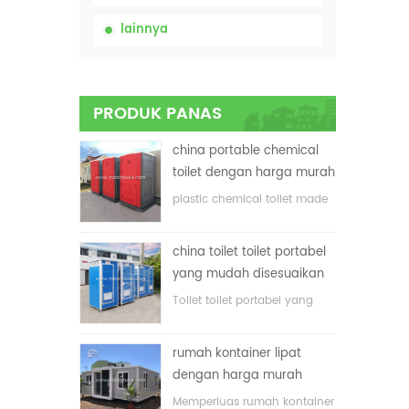
lainnya
PRODUK PANAS
china portable chemical
toilet dengan harga murah
plastic chemical toilet made
in China
china toilet toilet portabel
yang mudah disesuaikan
untuk lokasi konstruksi
Toilet toilet portabel yang
disesuaikan untuk lokasi
konstruksi
rumah kontainer lipat
dengan harga murah
Memperluas rumah kontainer