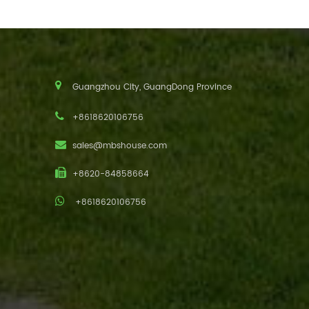
Guangzhou City, GuangDong Province
+8618620106756
sales@mbshouse.com
+8620-84858664
+8618620106756