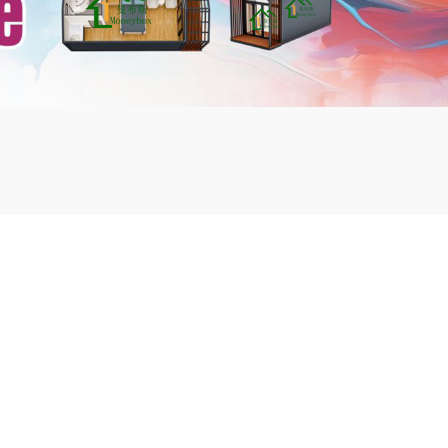
mbshou
se.com