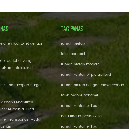
ANAS
TAG PANAS
le chemical toilet dengan
rumah prefab
toilet portabel
oilet portabel yang
rumah prefab modern
aikan untuk lokasi
rumah kontainer prefabrikasi
ner lipat dengan harga
rumah prefab dengan biaya rendah
toilet mobile portabel
i Rumah Prefabrikasi
rumah kontainer lipat
iner Rumah di Cina
baja ringan prefab villa
iner Transportasi Mudah
Nyaman
rumah kontainer lipat