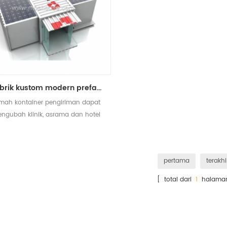
pabrik kustom modern prefabrikasi mengubah klinik pengiriman rumah kontainer
mah kontainer pengiriman dapat
ngubah klinik, asrama dan hotel
dll.
pertama
terakhi
[ total dari
1
halama