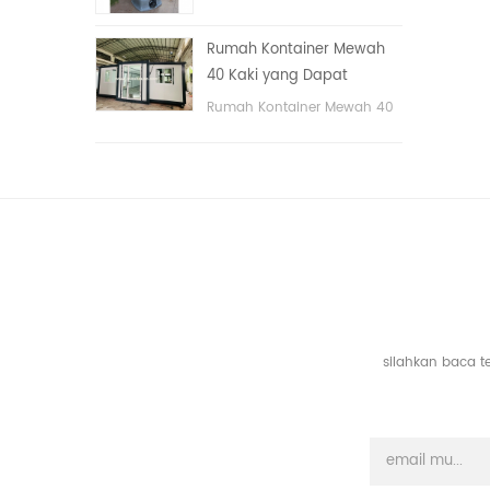
tangan
portable untuk taman,
sekolah, area publik, dll. &
Rumah Kontainer Mewah
nbsp;
40 Kaki yang Dapat
Diperluas Dengan Tiga
Rumah Kontainer Mewah 40
Kamar Tidur
Kaki yang Dapat Diperluas
Dengan Tiga Kamar Tidur
silahkan baca t