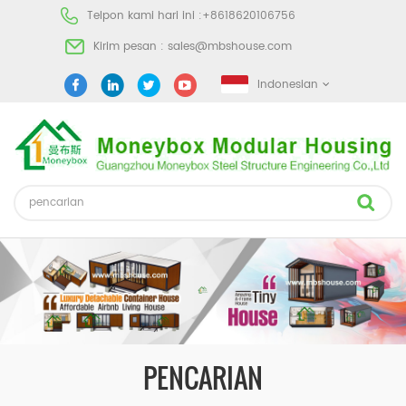
Telpon kami hari ini :
+8618620106756
Kirim pesan :
sales@mbshouse.com
Indonesian
PENCARIAN