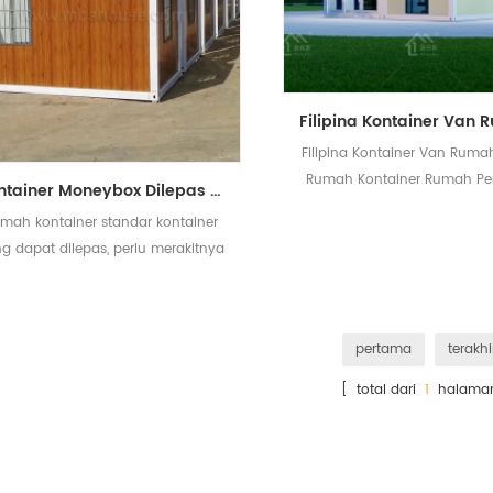
Filipina Kontainer Van Ruma
Rumah Kontainer Rumah Pe
Kontainer Moneybox Dilepas untuk Dijual
mah kontainer standar kontainer
g dapat dilepas, perlu merakitnya
ri sepotong demi sepotong, akan
mudah dipindahkan.
pertama
terakhi
[ total dari
1
halama