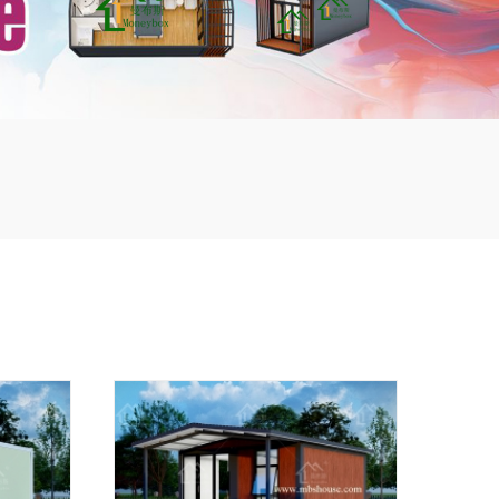
mbshou
se.com