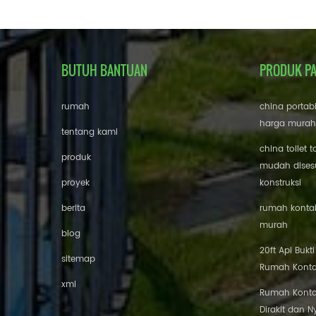
BUTUH BANTUAN
PRODUK P
rumah
china portab
harga murah
tentang kami
china toilet t
produk
mudah disesu
proyek
konstruksi
berita
rumah kontai
murah
blog
20ft Api Bukt
sitemap
Rumah Konta
xml
Rumah Konta
Dirakit dan 