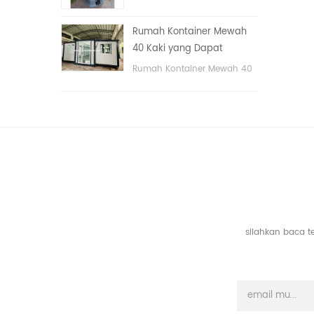
tangan
portable untuk taman,
sekolah, area publik, dll. &
Rumah Kontainer Mewah
nbsp;
40 Kaki yang Dapat
Diperluas Dengan Tiga
Rumah Kontainer Mewah 40
Kamar Tidur
Kaki yang Dapat Diperluas
Dengan Tiga Kamar Tidur
silahkan baca t