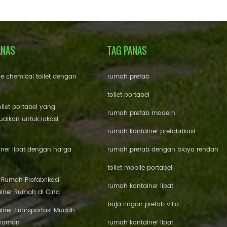
ANAS
TAG PANAS
le chemical toilet dengan
rumah prefab
toilet portabel
oilet portabel yang
rumah prefab modern
aikan untuk lokasi
rumah kontainer prefabrikasi
ner lipat dengan harga
rumah prefab dengan biaya rendah
toilet mobile portabel
i Rumah Prefabrikasi
rumah kontainer lipat
iner Rumah di Cina
baja ringan prefab villa
iner Transportasi Mudah
Nyaman
rumah kontainer lipat