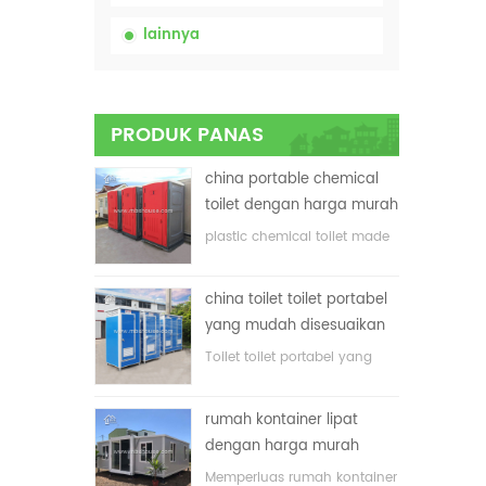
lainnya
PRODUK PANAS
china portable chemical
toilet dengan harga murah
plastic chemical toilet made
in China
china toilet toilet portabel
yang mudah disesuaikan
untuk lokasi konstruksi
Toilet toilet portabel yang
disesuaikan untuk lokasi
konstruksi
rumah kontainer lipat
dengan harga murah
Memperluas rumah kontainer