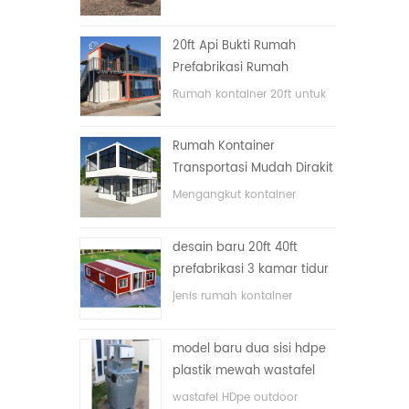
lipat dengan harga murah
20ft Api Bukti Rumah
Prefabrikasi Rumah
Kontainer Rumah di Cina
Rumah kontainer 20ft untuk
rumah tinggal
Rumah Kontainer
Transportasi Mudah Dirakit
dan Nyaman
Mengangkut kontainer
dengan mudah
desain baru 20ft 40ft
prefabrikasi 3 kamar tidur
rumah kontainer kecil
jenis rumah kontainer
diupgrade
ditingkatkan, rumah
kontainer dibagi menjadi tiga
model baru dua sisi hdpe
kamar tidur, satu kamar
plastik mewah wastafel
mandi dan dengan sistem
kamar mandi umum
listrik.
wastafel HDpe outdoor