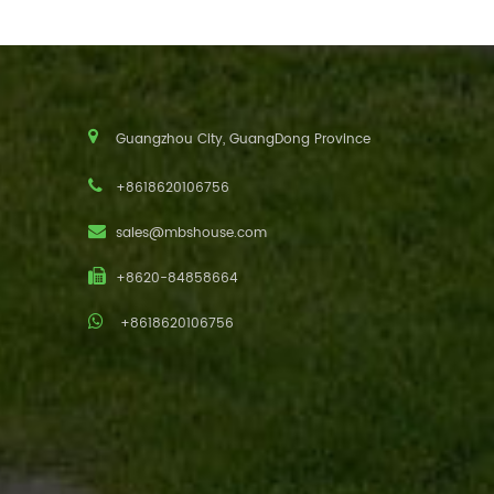
Guangzhou City, GuangDong Province
+8618620106756
sales@mbshouse.com
+8620-84858664
+8618620106756