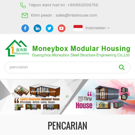
Telpon kami hari ini :
+8618620106756
Kirim pesan :
sales@mbshouse.com
Indonesian
PENCARIAN