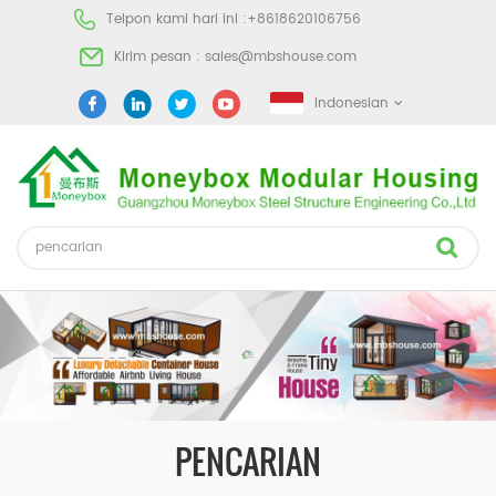
Telpon kami hari ini :
+8618620106756
Kirim pesan :
sales@mbshouse.com
Indonesian
PENCARIAN