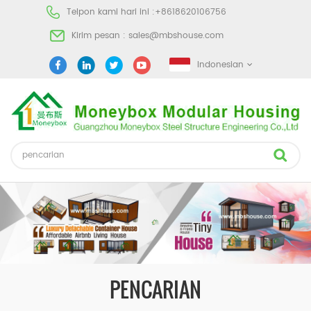
Telpon kami hari ini :
+8618620106756
Kirim pesan :
sales@mbshouse.com
Indonesian
PENCARIAN