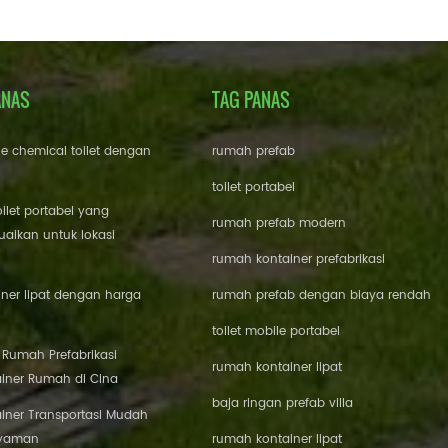
ANAS
TAG PANAS
le chemical toilet dengan
rumah prefab
toilet portabel
oilet portabel yang
rumah prefab modern
aikan untuk lokasi
rumah kontainer prefabrikasi
ner lipat dengan harga
rumah prefab dengan biaya rendah
toilet mobile portabel
i Rumah Prefabrikasi
rumah kontainer lipat
iner Rumah di Cina
baja ringan prefab villa
iner Transportasi Mudah
Nyaman
rumah kontainer lipat