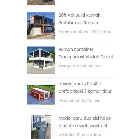
lipat dengan harga murah
20ft Api Bukti Rumah
Prefabrikasi Rumah
Kontainer Rumah di Cina
Rumah kontainer 20ft untuk
rumah tinggal
Rumah Kontainer
Transportasi Mudah Dirakit
dan Nyaman
Mengangkut kontainer
dengan mudah
desain baru 20ft 40ft
prefabrikasi 3 kamar tidur
rumah kontainer kecil
jenis rumah kontainer
diupgrade
ditingkatkan, rumah
kontainer dibagi menjadi tiga
model baru dua sisi hdpe
kamar tidur, satu kamar
plastik mewah wastafel
mandi dan dengan sistem
kamar mandi umum
listrik.
wastafel HDpe outdoor