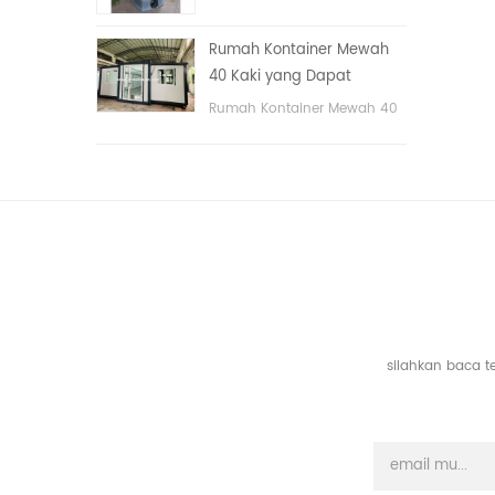
tangan
portable untuk taman,
sekolah, area publik, dll. &
Rumah Kontainer Mewah
nbsp;
40 Kaki yang Dapat
Diperluas Dengan Tiga
Rumah Kontainer Mewah 40
Kamar Tidur
Kaki yang Dapat Diperluas
Dengan Tiga Kamar Tidur
silahkan baca t