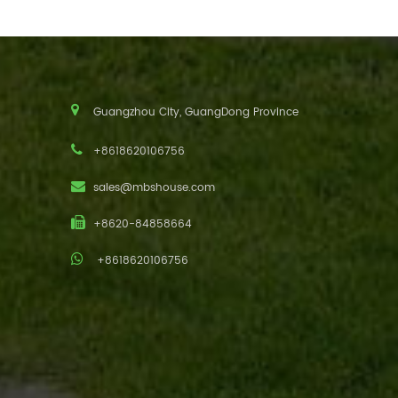
Guangzhou City, GuangDong Province
+8618620106756
sales@mbshouse.com
+8620-84858664
+8618620106756