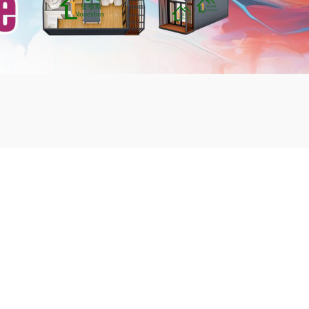
mbshou
se.com