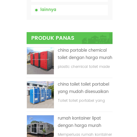
lainnya
PRODUK PANAS
china portable chemical
toilet dengan harga murah
plastic chemical toilet made
in China
china toilet toilet portabel
yang mudah disesuaikan
untuk lokasi konstruksi
Toilet toilet portabel yang
disesuaikan untuk lokasi
konstruksi
rumah kontainer lipat
dengan harga murah
Memperluas rumah kontainer