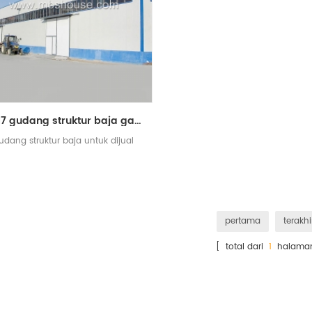
2017 gudang struktur baja gaya baru untuk dijual
udang struktur baja untuk dijual
pertama
terakhi
[ total dari
1
halama