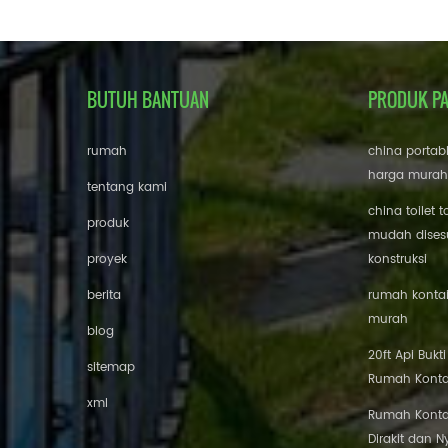
BUTUH BANTUAN
PRODUK P
rumah
china portab
harga murah
tentang kami
china toilet t
produk
mudah disesu
proyek
konstruksi
berita
rumah kontai
murah
blog
20ft Api Bukt
sitemap
Rumah Konta
xml
Rumah Konta
Dirakit dan 