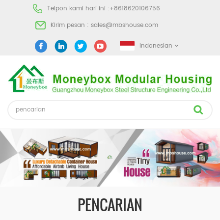
Telpon kami hari ini :
+8618620106756
Kirim pesan :
sales@mbshouse.com
Indonesian
PENCARIAN