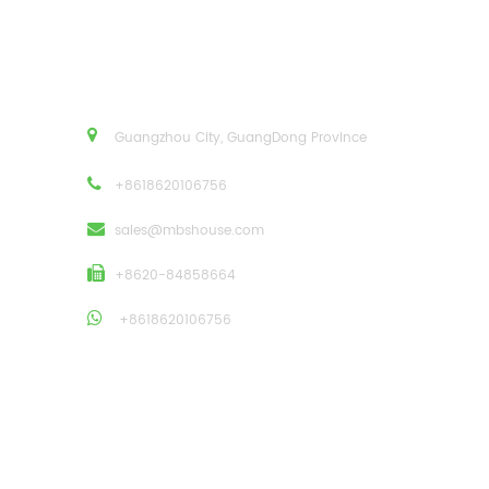
Guangzhou City, GuangDong Province
+8618620106756
sales@mbshouse.com
+8620-84858664
+8618620106756