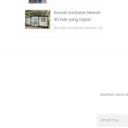
tangan
portable untuk taman,
sekolah, area publik, dll. &
Rumah Kontainer Mewah
nbsp;
40 Kaki yang Dapat
Diperluas Dengan Tiga
Rumah Kontainer Mewah 40
Kamar Tidur
Kaki yang Dapat Diperluas
Dengan Tiga Kamar Tidur
silahkan baca t