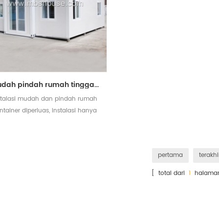
mudah pindah rumah tinggal kontainer diperluas untuk dijual
stalasi mudah dan pindah rumah
ntainer diperluas, instalasi hanya
iaya sekitar 15 menit, dan dapat
digunakan kembali
pertama
terakhi
[ total dari
1
halama