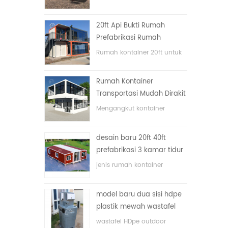
lipat dengan harga murah
20ft Api Bukti Rumah
Prefabrikasi Rumah
Kontainer Rumah di Cina
Rumah kontainer 20ft untuk
rumah tinggal
Rumah Kontainer
Transportasi Mudah Dirakit
dan Nyaman
Mengangkut kontainer
dengan mudah
desain baru 20ft 40ft
prefabrikasi 3 kamar tidur
rumah kontainer kecil
jenis rumah kontainer
diupgrade
ditingkatkan, rumah
kontainer dibagi menjadi tiga
model baru dua sisi hdpe
kamar tidur, satu kamar
plastik mewah wastafel
mandi dan dengan sistem
kamar mandi umum
listrik.
wastafel HDpe outdoor