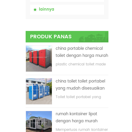
lainnya
PRODUK PANAS
china portable chemical
toilet dengan harga murah
plastic chemical toilet made
in China
china toilet toilet portabel
yang mudah disesuaikan
untuk lokasi konstruksi
Toilet toilet portabel yang
disesuaikan untuk lokasi
konstruksi
rumah kontainer lipat
dengan harga murah
Memperluas rumah kontainer