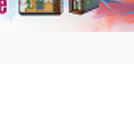
mbshou
se.com