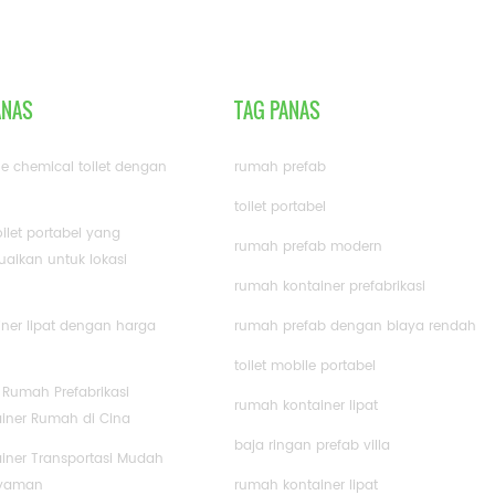
ANAS
TAG PANAS
le chemical toilet dengan
rumah prefab
toilet portabel
oilet portabel yang
rumah prefab modern
aikan untuk lokasi
rumah kontainer prefabrikasi
ner lipat dengan harga
rumah prefab dengan biaya rendah
toilet mobile portabel
i Rumah Prefabrikasi
rumah kontainer lipat
iner Rumah di Cina
baja ringan prefab villa
iner Transportasi Mudah
Nyaman
rumah kontainer lipat