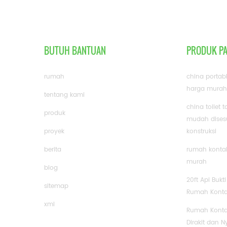
BUTUH BANTUAN
PRODUK P
rumah
china portab
harga murah
tentang kami
china toilet t
produk
mudah disesu
proyek
konstruksi
berita
rumah kontai
murah
blog
20ft Api Bukt
sitemap
Rumah Konta
xml
Rumah Konta
Dirakit dan 