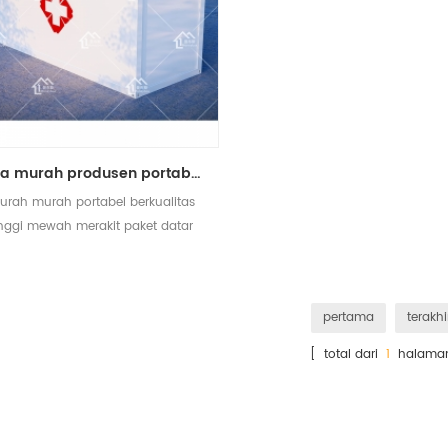
cina murah produsen portabel rumah sakit kontainer rumah prefabrikasi
urah murah portabel berkualitas
inggi mewah merakit paket datar
konstruksi bangunan kontainer
rumah sakit
pertama
terakhi
[ total dari
1
halama