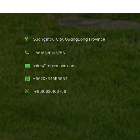
Guangzhou City, GuangDong Province
+8618620106756
sales@mbshouse.com
+8620-84858664
+8618620106756