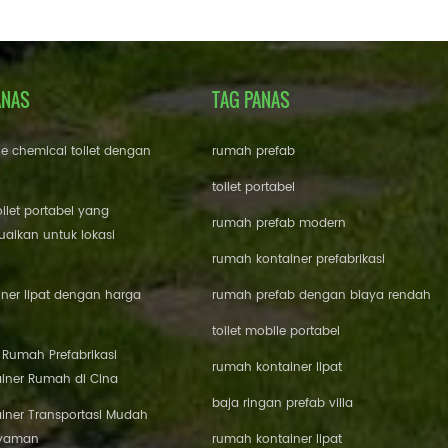
ANAS
TAG PANAS
le chemical toilet dengan
rumah prefab
toilet portabel
oilet portabel yang
rumah prefab modern
aikan untuk lokasi
rumah kontainer prefabrikasi
ner lipat dengan harga
rumah prefab dengan biaya rendah
toilet mobile portabel
i Rumah Prefabrikasi
rumah kontainer lipat
iner Rumah di Cina
baja ringan prefab villa
iner Transportasi Mudah
Nyaman
rumah kontainer lipat