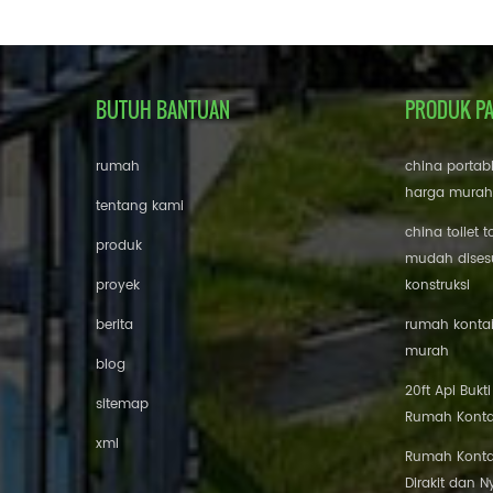
BUTUH BANTUAN
PRODUK P
rumah
china portab
harga murah
tentang kami
china toilet t
produk
mudah disesu
proyek
konstruksi
berita
rumah kontai
murah
blog
20ft Api Bukt
sitemap
Rumah Konta
xml
Rumah Konta
Dirakit dan 