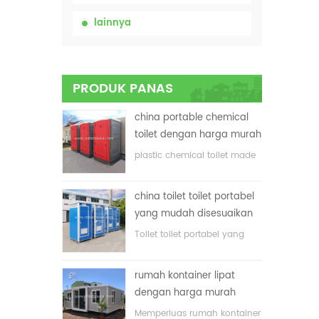
lainnya
PRODUK PANAS
china portable chemical
toilet dengan harga murah
plastic chemical toilet made
in China
china toilet toilet portabel
yang mudah disesuaikan
untuk lokasi konstruksi
Toilet toilet portabel yang
disesuaikan untuk lokasi
konstruksi
rumah kontainer lipat
dengan harga murah
Memperluas rumah kontainer