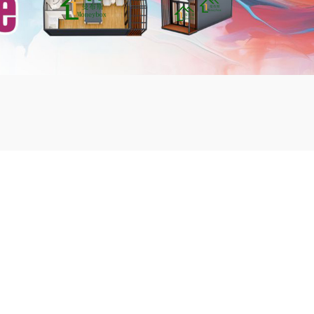
mbshou
se.com