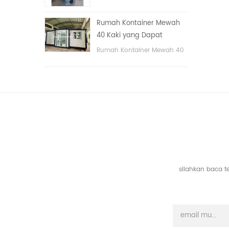
tangan
portable untuk taman,
sekolah, area publik, dll. &
Rumah Kontainer Mewah
nbsp;
40 Kaki yang Dapat
Diperluas Dengan Tiga
Rumah Kontainer Mewah 40
Kamar Tidur
Kaki yang Dapat Diperluas
Dengan Tiga Kamar Tidur
silahkan baca t