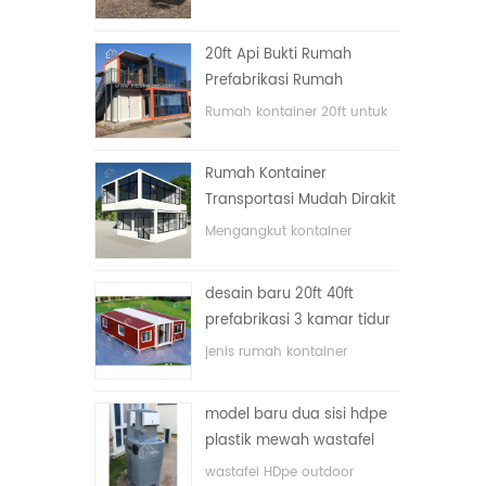
lipat dengan harga murah
20ft Api Bukti Rumah
Prefabrikasi Rumah
Kontainer Rumah di Cina
Rumah kontainer 20ft untuk
rumah tinggal
Rumah Kontainer
Transportasi Mudah Dirakit
dan Nyaman
Mengangkut kontainer
dengan mudah
desain baru 20ft 40ft
prefabrikasi 3 kamar tidur
rumah kontainer kecil
jenis rumah kontainer
diupgrade
ditingkatkan, rumah
kontainer dibagi menjadi tiga
model baru dua sisi hdpe
kamar tidur, satu kamar
plastik mewah wastafel
mandi dan dengan sistem
kamar mandi umum
listrik.
wastafel HDpe outdoor