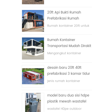
lipat dengan harga murah
20ft Api Bukti Rumah
Prefabrikasi Rumah
Kontainer Rumah di Cina
Rumah kontainer 20ft untuk
rumah tinggal
Rumah Kontainer
Transportasi Mudah Dirakit
dan Nyaman
Mengangkut kontainer
dengan mudah
desain baru 20ft 40ft
prefabrikasi 3 kamar tidur
rumah kontainer kecil
jenis rumah kontainer
diupgrade
ditingkatkan, rumah
kontainer dibagi menjadi tiga
model baru dua sisi hdpe
kamar tidur, satu kamar
plastik mewah wastafel
mandi dan dengan sistem
kamar mandi umum
listrik.
wastafel HDpe outdoor