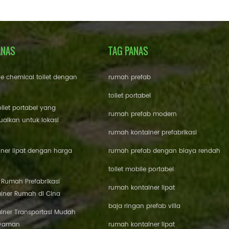
ANAS
TAG PANAS
le chemical toilet dengan
rumah prefab
toilet portabel
oilet portabel yang
rumah prefab modern
aikan untuk lokasi
rumah kontainer prefabrikasi
ner lipat dengan harga
rumah prefab dengan biaya rendah
toilet mobile portabel
i Rumah Prefabrikasi
rumah kontainer lipat
iner Rumah di Cina
baja ringan prefab villa
iner Transportasi Mudah
Nyaman
rumah kontainer lipat