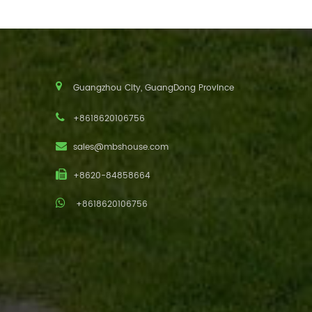
Guangzhou City, GuangDong Province
+8618620106756
sales@mbshouse.com
+8620-84858664
+8618620106756