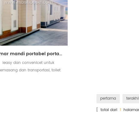
kamar mandi portabel portabel dan toilet bergerak portabel untuk lokasi konstruksi dengan harga murah
ieasy dan convenicet untuk
emasang dan transportasi, toilet
an kamar mandi portabel untuk
lokasi konstruksi
pertama
terakhi
[ total dari
1
halama