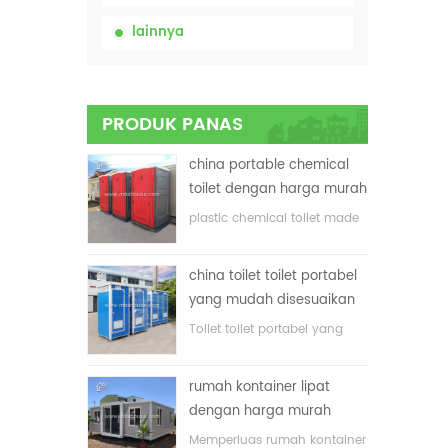
lainnya
PRODUK PANAS
china portable chemical
toilet dengan harga murah
plastic chemical toilet made
in China
china toilet toilet portabel
yang mudah disesuaikan
untuk lokasi konstruksi
Toilet toilet portabel yang
disesuaikan untuk lokasi
konstruksi
rumah kontainer lipat
dengan harga murah
Memperluas rumah kontainer