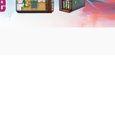
mbshou
se.com