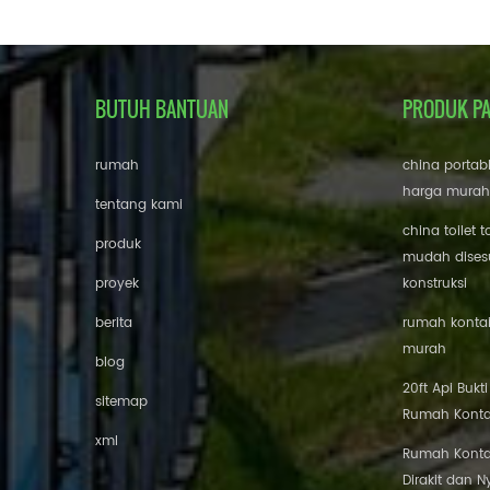
BUTUH BANTUAN
PRODUK P
rumah
china portab
harga murah
tentang kami
china toilet t
produk
mudah disesu
proyek
konstruksi
berita
rumah kontai
murah
blog
20ft Api Bukt
sitemap
Rumah Konta
xml
Rumah Konta
Dirakit dan 