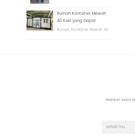
tangan
portable untuk taman,
sekolah, area publik, dll. &
Rumah Kontainer Mewah
nbsp;
40 Kaki yang Dapat
Diperluas Dengan Tiga
Rumah Kontainer Mewah 40
Kamar Tidur
Kaki yang Dapat Diperluas
Dengan Tiga Kamar Tidur
silahkan baca t