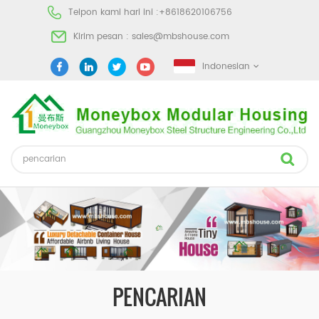
Telpon kami hari ini :
+8618620106756
Kirim pesan :
sales@mbshouse.com
Indonesian
PENCARIAN