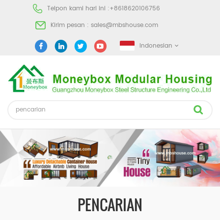
Telpon kami hari ini :
+8618620106756
Kirim pesan :
sales@mbshouse.com
Indonesian
PENCARIAN