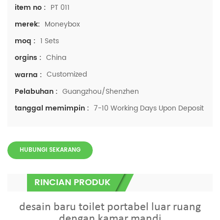
PT 011
item no :
Moneybox
merek:
1 Sets
moq :
China
orgins :
Customized
warna :
Guangzhou/Shenzhen
Pelabuhan :
7-10 Working Days Upon Deposit
tanggal memimpin :
HUBUNGI SEKARANG
RINCIAN PRODUK
desain baru toilet portabel luar ruang
dengan kamar mandi