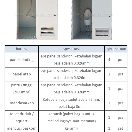
barang
spesifikasi
qty
satuan
eps panel sandwich, ketebalan logam
panel dinding
4
pcs
baja adalah 0,326mm
eps panel sandwich, ketebalan logam
panel atap
1
pcs
baja adalah 0,326mm
pintu (tinggi
eps panel sandwich, ketebalan logam
1
pcs
1900mm)
baja adalah 0,326mm
Ketebalan baja sudut adalah 2mm,
mendasarkan
1
pcs
pelat baja 3mm
toilet duduk /
keramik (paket bagus untuk
1
pcs
squart
melindunginya saat memuat)
mencuci baskom
keramik
1
set