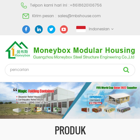
Telpon kami hari ini :
+8618620106756
Kirim pesan :
sales@mbshouse.com
Indonesian
PRODUK