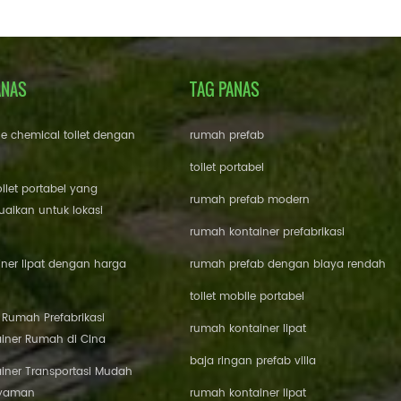
ANAS
TAG PANAS
le chemical toilet dengan
rumah prefab
toilet portabel
oilet portabel yang
rumah prefab modern
aikan untuk lokasi
rumah kontainer prefabrikasi
ner lipat dengan harga
rumah prefab dengan biaya rendah
toilet mobile portabel
i Rumah Prefabrikasi
rumah kontainer lipat
iner Rumah di Cina
baja ringan prefab villa
iner Transportasi Mudah
Nyaman
rumah kontainer lipat