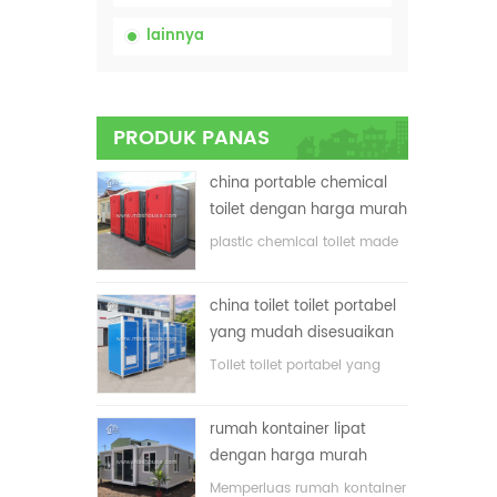
lainnya
PRODUK PANAS
china portable chemical
toilet dengan harga murah
plastic chemical toilet made
in China
china toilet toilet portabel
yang mudah disesuaikan
untuk lokasi konstruksi
Toilet toilet portabel yang
disesuaikan untuk lokasi
konstruksi
rumah kontainer lipat
dengan harga murah
Memperluas rumah kontainer