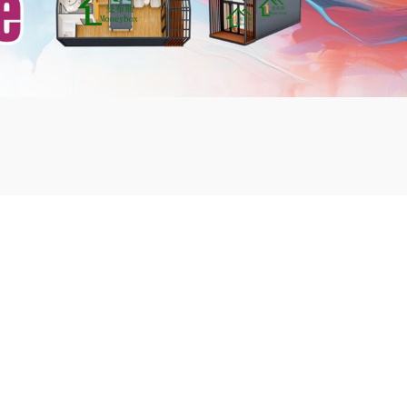
mbshou
se.com