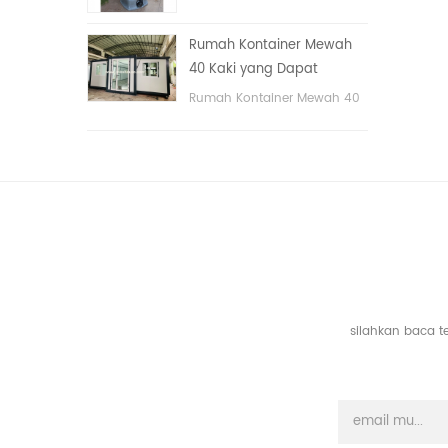
tangan
portable untuk taman,
sekolah, area publik, dll. &
Rumah Kontainer Mewah
nbsp;
40 Kaki yang Dapat
Diperluas Dengan Tiga
Rumah Kontainer Mewah 40
Kamar Tidur
Kaki yang Dapat Diperluas
Dengan Tiga Kamar Tidur
silahkan baca t