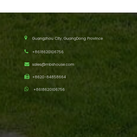
Guangzhou City, GuangDong Province
+8618620106756
sales@mbshouse.com
+8620-84858664
+8618620106756