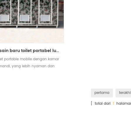
desain baru toilet portabel luar ruang dengan kamar mandi
let portable mobile dengan kamar
mandi, yang lebih nyaman dan
ekonomis
pertama
terakhi
[ total dari
1
halama