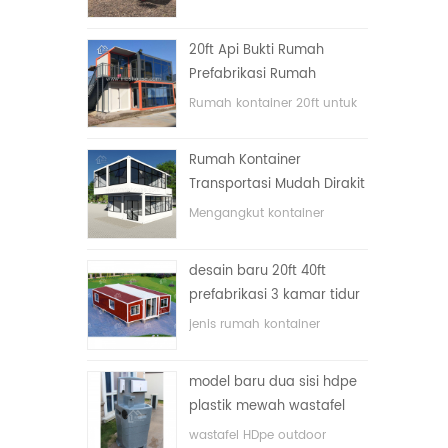
lipat dengan harga murah
20ft Api Bukti Rumah
Prefabrikasi Rumah
Kontainer Rumah di Cina
Rumah kontainer 20ft untuk
rumah tinggal
Rumah Kontainer
Transportasi Mudah Dirakit
dan Nyaman
Mengangkut kontainer
dengan mudah
desain baru 20ft 40ft
prefabrikasi 3 kamar tidur
rumah kontainer kecil
jenis rumah kontainer
diupgrade
ditingkatkan, rumah
kontainer dibagi menjadi tiga
model baru dua sisi hdpe
kamar tidur, satu kamar
plastik mewah wastafel
mandi dan dengan sistem
kamar mandi umum
listrik.
wastafel HDpe outdoor