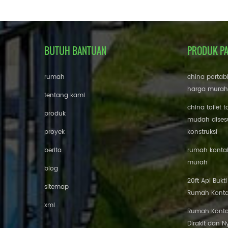
BUTUH BANTUAN
PRODUK P
rumah
china portab
harga murah
tentang kami
china toilet t
produk
mudah disesu
proyek
konstruksi
berita
rumah kontai
murah
blog
20ft Api Bukt
sitemap
Rumah Konta
xml
Rumah Konta
Dirakit dan 