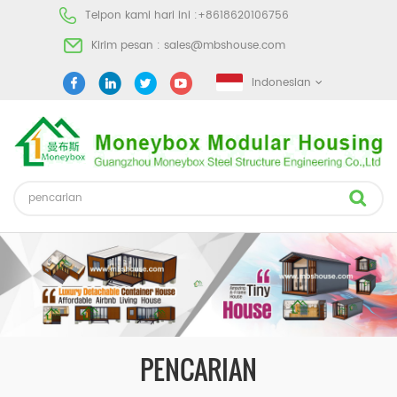
Telpon kami hari ini :
+8618620106756
Kirim pesan :
sales@mbshouse.com
Indonesian
PENCARIAN