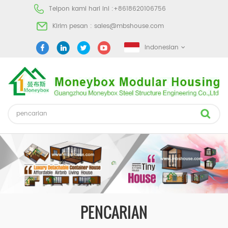
Telpon kami hari ini :
+8618620106756
Kirim pesan :
sales@mbshouse.com
Indonesian
PENCARIAN