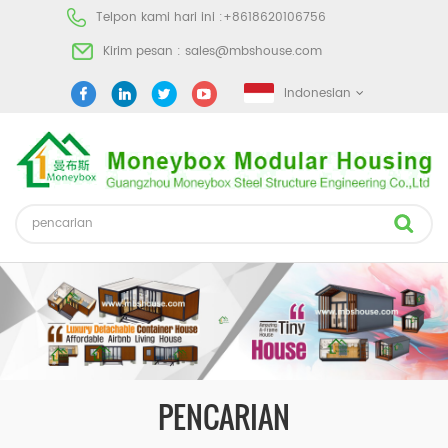
Telpon kami hari ini :
+8618620106756
Kirim pesan :
sales@mbshouse.com
Indonesian
PENCARIAN