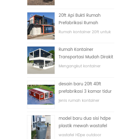
lipat dengan harga murah
20ft Api Bukti Rumah
Prefabrikasi Rumah
Kontainer Rumah di Cina
Rumah kontainer 20ft untuk
rumah tinggal
Rumah Kontainer
Transportasi Mudah Dirakit
dan Nyaman
Mengangkut kontainer
dengan mudah
desain baru 20ft 40ft
prefabrikasi 3 kamar tidur
rumah kontainer kecil
jenis rumah kontainer
diupgrade
ditingkatkan, rumah
kontainer dibagi menjadi tiga
model baru dua sisi hdpe
kamar tidur, satu kamar
plastik mewah wastafel
mandi dan dengan sistem
kamar mandi umum
listrik.
wastafel HDpe outdoor