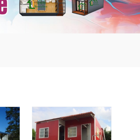
mbshou
se.com