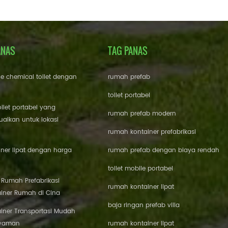
ANAS
TAG PANAS
le chemical toilet dengan
rumah prefab
toilet portabel
oilet portabel yang
rumah prefab modern
aikan untuk lokasi
rumah kontainer prefabrikasi
ner lipat dengan harga
rumah prefab dengan biaya rendah
toilet mobile portabel
i Rumah Prefabrikasi
rumah kontainer lipat
iner Rumah di Cina
baja ringan prefab villa
iner Transportasi Mudah
Nyaman
rumah kontainer lipat