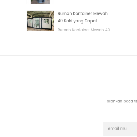
tangan
portable untuk taman,
sekolah, area publik, dll. &
Rumah Kontainer Mewah
nbsp;
40 Kaki yang Dapat
Diperluas Dengan Tiga
Rumah Kontainer Mewah 40
Kamar Tidur
Kaki yang Dapat Diperluas
Dengan Tiga Kamar Tidur
silahkan baca t