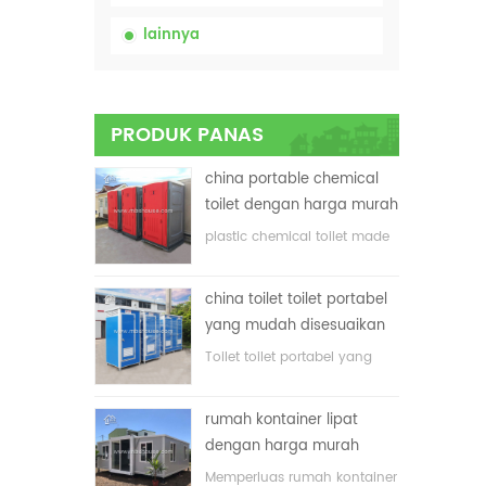
lainnya
PRODUK PANAS
china portable chemical
toilet dengan harga murah
plastic chemical toilet made
in China
china toilet toilet portabel
yang mudah disesuaikan
untuk lokasi konstruksi
Toilet toilet portabel yang
disesuaikan untuk lokasi
konstruksi
rumah kontainer lipat
dengan harga murah
Memperluas rumah kontainer