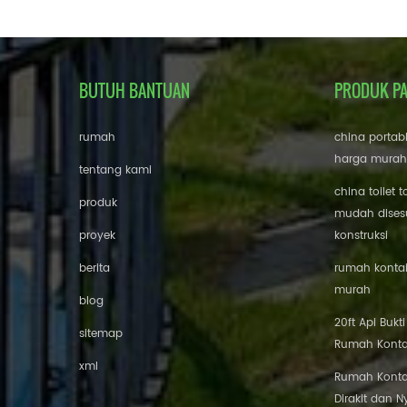
BUTUH BANTUAN
PRODUK P
rumah
china portab
harga murah
tentang kami
china toilet t
produk
mudah disesu
proyek
konstruksi
berita
rumah kontai
murah
blog
20ft Api Bukt
sitemap
Rumah Konta
xml
Rumah Konta
Dirakit dan 