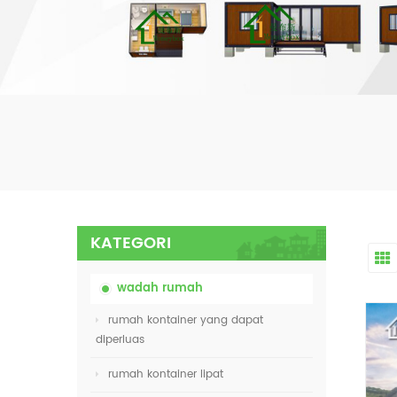
KATEGORI
wadah rumah
rumah kontainer yang dapat
diperluas
rumah kontainer lipat