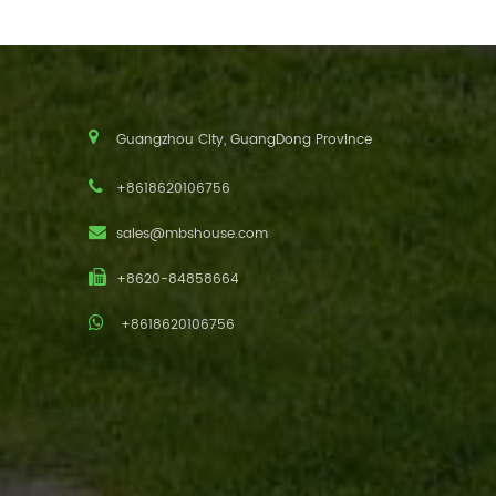
Guangzhou City, GuangDong Province
+8618620106756
sales@mbshouse.com
+8620-84858664
+8618620106756