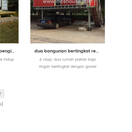
20ft ekonomis portabel pengiriman kontainer rumah prefab untuk dijual
dua bangunan bertingkat rencana rumah tinggal baja ringan prefabricted dengan garasi
k hidup
& nbsp; dua rumah prefab baja
ringan bertingkat dengan garasi
r
n]