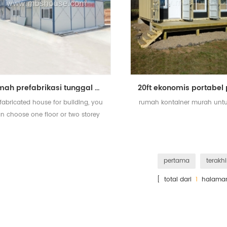
rumah prefabrikasi tunggal atau ganda untuk membangun pekerja untuk dijual
fabricated house for building, you
rumah kontainer murah untu
n choose one floor or two storey
pertama
terakhi
[ total dari
1
halama