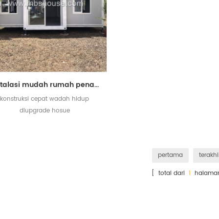
instalasi mudah rumah penampungan kontainer untuk hidup
konstruksi cepat wadah hidup
diupgrade hosue
pertama
terakhi
[ total dari
1
halama