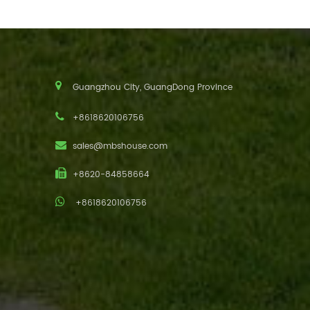
Guangzhou City, GuangDong Province
+8618620106756
sales@mbshouse.com
+8620-84858664
+8618620106756