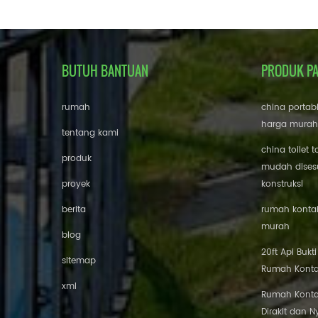
BUTUH BANTUAN
PRODUK P
rumah
china portab
harga murah
tentang kami
china toilet t
produk
mudah disesu
proyek
konstruksi
berita
rumah kontai
murah
blog
20ft Api Bukt
sitemap
Rumah Konta
xml
Rumah Konta
Dirakit dan 