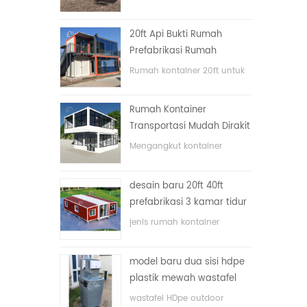
lipat dengan harga murah
20ft Api Bukti Rumah
Prefabrikasi Rumah
Kontainer Rumah di Cina
Rumah kontainer 20ft untuk
rumah tinggal
Rumah Kontainer
Transportasi Mudah Dirakit
dan Nyaman
Mengangkut kontainer
dengan mudah
desain baru 20ft 40ft
prefabrikasi 3 kamar tidur
rumah kontainer kecil
jenis rumah kontainer
diupgrade
ditingkatkan, rumah
kontainer dibagi menjadi tiga
model baru dua sisi hdpe
kamar tidur, satu kamar
plastik mewah wastafel
mandi dan dengan sistem
kamar mandi umum
listrik.
wastafel HDpe outdoor