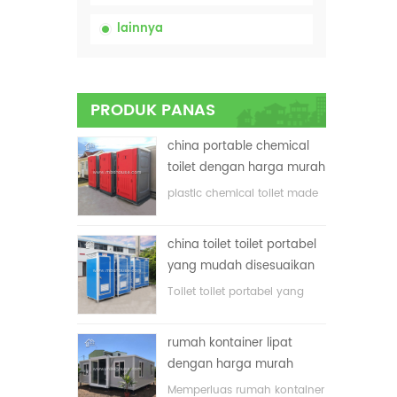
lainnya
PRODUK PANAS
china portable chemical
toilet dengan harga murah
plastic chemical toilet made
in China
china toilet toilet portabel
yang mudah disesuaikan
untuk lokasi konstruksi
Toilet toilet portabel yang
disesuaikan untuk lokasi
konstruksi
rumah kontainer lipat
dengan harga murah
Memperluas rumah kontainer