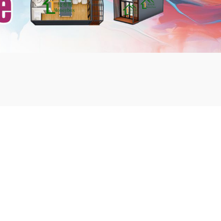
mbshou
se.com