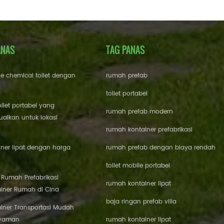
ANAS
TAG PANAS
le chemical toilet dengan
rumah prefab
toilet portabel
oilet portabel yang
rumah prefab modern
aikan untuk lokasi
rumah kontainer prefabrikasi
ner lipat dengan harga
rumah prefab dengan biaya rendah
toilet mobile portabel
i Rumah Prefabrikasi
rumah kontainer lipat
iner Rumah di Cina
baja ringan prefab villa
iner Transportasi Mudah
Nyaman
rumah kontainer lipat