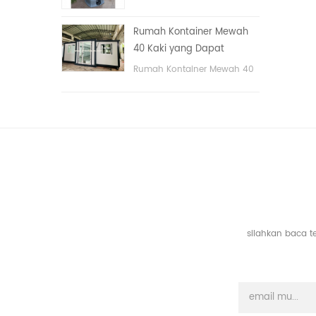
tangan
portable untuk taman,
sekolah, area publik, dll. &
Rumah Kontainer Mewah
nbsp;
40 Kaki yang Dapat
Diperluas Dengan Tiga
Rumah Kontainer Mewah 40
Kamar Tidur
Kaki yang Dapat Diperluas
Dengan Tiga Kamar Tidur
silahkan baca t