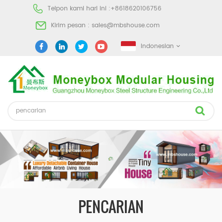
Telpon kami hari ini :
+8618620106756
Kirim pesan :
sales@mbshouse.com
Indonesian
PENCARIAN