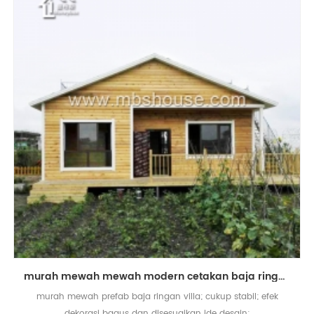
murah mewah mewah modern cetakan baja ringan vila untuk dijual
murah mewah prefab baja ringan villa; cukup stabil; efek
dekorasi bagus dan disesuaikan ide desain;