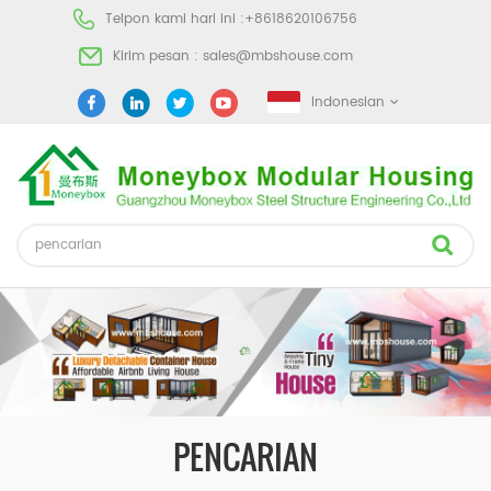
Telpon kami hari ini :
+8618620106756
Kirim pesan :
sales@mbshouse.com
Indonesian
PENCARIAN