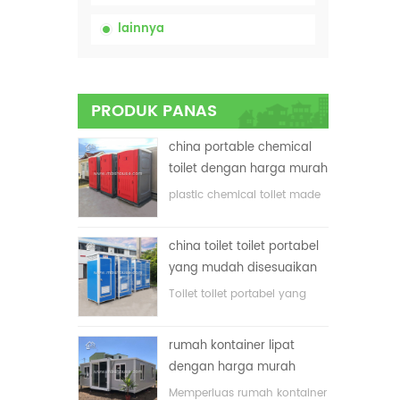
lainnya
PRODUK PANAS
china portable chemical
toilet dengan harga murah
plastic chemical toilet made
in China
china toilet toilet portabel
yang mudah disesuaikan
untuk lokasi konstruksi
Toilet toilet portabel yang
disesuaikan untuk lokasi
konstruksi
rumah kontainer lipat
dengan harga murah
Memperluas rumah kontainer