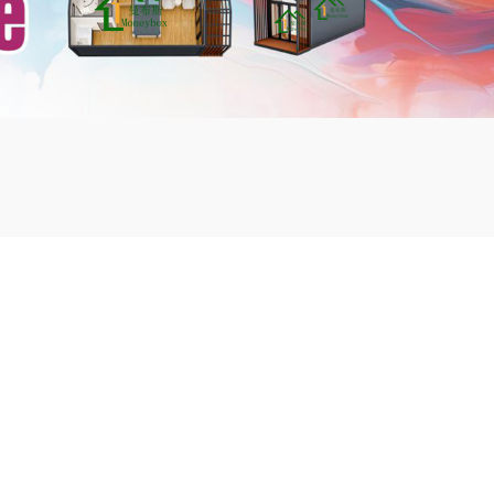
mbshou
se.com