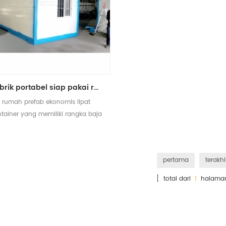
pabrik portabel siap pakai rangka baja lipat rumah kontainer
rumah prefab ekonomis lipat
tainer yang memiliki rangka baja
ringan
pertama
terakhi
[ total dari
1
halama