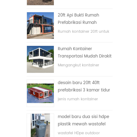
lipat dengan harga murah
20ft Api Bukti Rumah
Prefabrikasi Rumah
Kontainer Rumah di Cina
Rumah kontainer 20ft untuk
rumah tinggal
Rumah Kontainer
Transportasi Mudah Dirakit
dan Nyaman
Mengangkut kontainer
dengan mudah
desain baru 20ft 40ft
prefabrikasi 3 kamar tidur
rumah kontainer kecil
jenis rumah kontainer
diupgrade
ditingkatkan, rumah
kontainer dibagi menjadi tiga
model baru dua sisi hdpe
kamar tidur, satu kamar
plastik mewah wastafel
mandi dan dengan sistem
kamar mandi umum
listrik.
wastafel HDpe outdoor