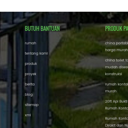
BUTUH BANTUAN
PRODUK P
rumah
china portab
harga murah
tentang kami
china toilet t
produk
mudah disesu
proyek
konstruksi
berita
rumah kontai
murah
blog
20ft Api Bukt
sitemap
Rumah Konta
xml
Rumah Konta
Dirakit dan 