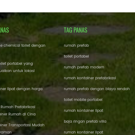
ANAS
TAG PANAS
le chemical toilet dengan
rumah prefab
toilet portabel
oilet portabel yang
rumah prefab modern
aikan untuk lokasi
rumah kontainer prefabrikasi
ner lipat dengan harga
rumah prefab dengan biaya rendah
toilet mobile portabel
i Rumah Prefabrikasi
rumah kontainer lipat
iner Rumah di Cina
baja ringan prefab villa
iner Transportasi Mudah
Nyaman
rumah kontainer lipat