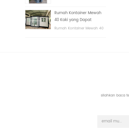
tangan
portable untuk taman,
sekolah, area publik, dll. &
Rumah Kontainer Mewah
nbsp;
40 Kaki yang Dapat
Diperluas Dengan Tiga
Rumah Kontainer Mewah 40
Kamar Tidur
Kaki yang Dapat Diperluas
Dengan Tiga Kamar Tidur
silahkan baca t