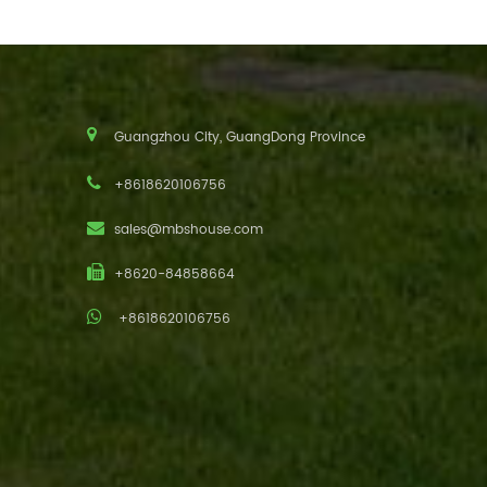
Guangzhou City, GuangDong Province
+8618620106756
sales@mbshouse.com
+8620-84858664
+8618620106756