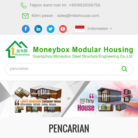
Telpon kami hari ini :
+8618620106756
Kirim pesan :
sales@mbshouse.com
Indonesian
PENCARIAN