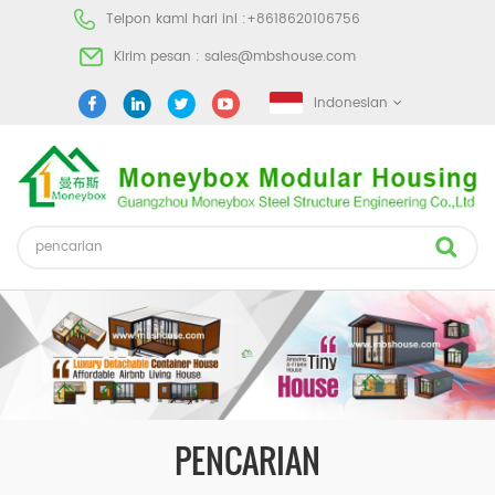
Telpon kami hari ini :
+8618620106756
Kirim pesan :
sales@mbshouse.com
Indonesian
PENCARIAN