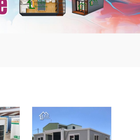
mbshou
se.com