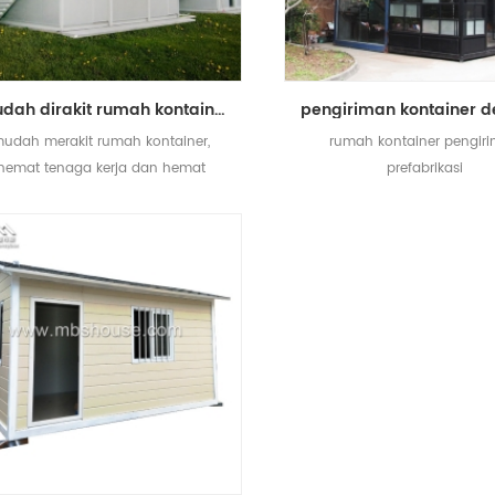
mudah dirakit rumah kontainer prefab dilepas untuk asrama pekerja kamp kerja paksa
udah merakit rumah kontainer,
rumah kontainer pengir
hemat tenaga kerja dan hemat
prefabrikasi
ergi, digunakan untuk kamp kerja
paksa, asrama pekerja dll