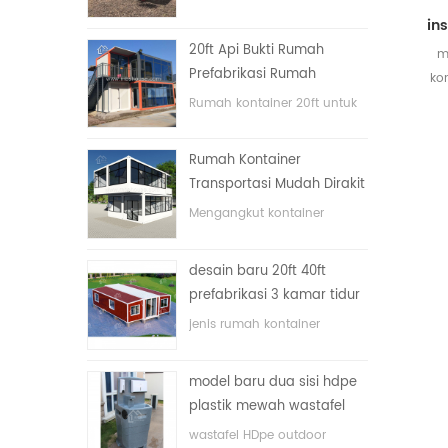
lipat dengan harga murah
20ft Api Bukti Rumah
m
Prefabrikasi Rumah
ko
Kontainer Rumah di Cina
n
Rumah kontainer 20ft untuk
rumah tinggal
Rumah Kontainer
Transportasi Mudah Dirakit
dan Nyaman
Mengangkut kontainer
dengan mudah
desain baru 20ft 40ft
prefabrikasi 3 kamar tidur
rumah kontainer kecil
jenis rumah kontainer
diupgrade
ditingkatkan, rumah
kontainer dibagi menjadi tiga
model baru dua sisi hdpe
kamar tidur, satu kamar
plastik mewah wastafel
mandi dan dengan sistem
kamar mandi umum
listrik.
wastafel HDpe outdoor