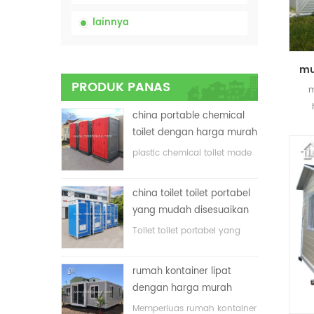
lainnya
PRODUK PANAS
m
china portable chemical
en
toilet dengan harga murah
plastic chemical toilet made
in China
china toilet toilet portabel
yang mudah disesuaikan
untuk lokasi konstruksi
Toilet toilet portabel yang
disesuaikan untuk lokasi
konstruksi
rumah kontainer lipat
dengan harga murah
Memperluas rumah kontainer