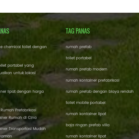
ANAS
TAG PANAS
le chemical toilet dengan
rumah prefab
toilet portabel
oilet portabel yang
rumah prefab modern
aikan untuk lokasi
rumah kontainer prefabrikasi
ner lipat dengan harga
rumah prefab dengan biaya rendah
toilet mobile portabel
i Rumah Prefabrikasi
rumah kontainer lipat
iner Rumah di Cina
baja ringan prefab villa
iner Transportasi Mudah
Nyaman
rumah kontainer lipat