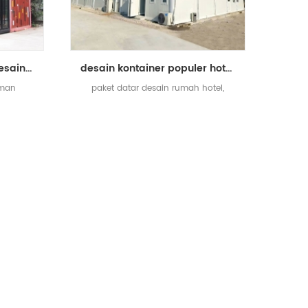
pengiriman kontainer desain rumah mewah prefabrikasi toko toko kopi rumah tinggal kontainer
desain kontainer populer hotel ekonomis rumah kontainer paket datar
iman
paket datar desain rumah hotel,