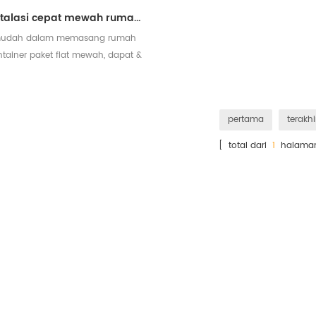
instalasi cepat mewah rumah kontainer datar prefabrikasi
udah dalam memasang rumah
ntainer paket flat mewah, dapat &
bsp; jadi gabungkan, buat ruang
lebih besar.
pertama
terakhi
[ total dari
1
halama