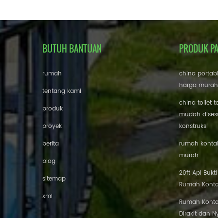
BUTUH BANTUAN
PRODUK P
rumah
china portab
harga murah
tentang kami
china toilet t
produk
mudah disesu
proyek
konstruksi
berita
rumah kontai
murah
blog
20ft Api Bukt
sitemap
Rumah Konta
xml
Rumah Konta
Dirakit dan 