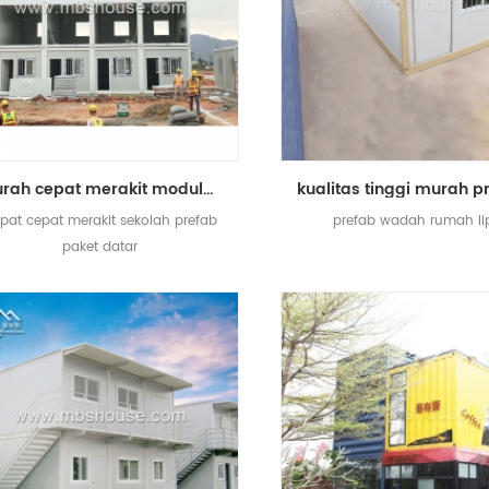
murah cepat merakit modular flat pack prefab school house
pat cepat merakit sekolah prefab
prefab wadah rumah li
paket datar