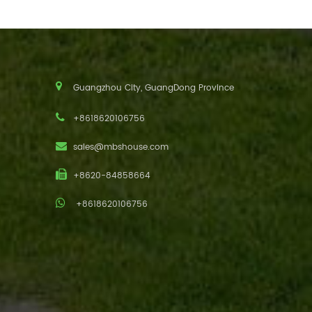
Guangzhou City, GuangDong Province
+8618620106756
sales@mbshouse.com
+8620-84858664
+8618620106756