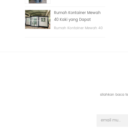
tangan
portable untuk taman,
sekolah, area publik, dll. &
Rumah Kontainer Mewah
nbsp;
40 Kaki yang Dapat
Diperluas Dengan Tiga
Rumah Kontainer Mewah 40
Kamar Tidur
Kaki yang Dapat Diperluas
Dengan Tiga Kamar Tidur
silahkan baca t