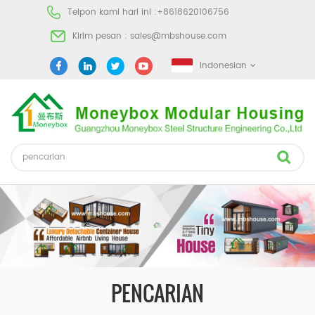
Telpon kami hari ini :
+8618620106756
Kirim pesan :
sales@mbshouse.com
Indonesian
PENCARIAN