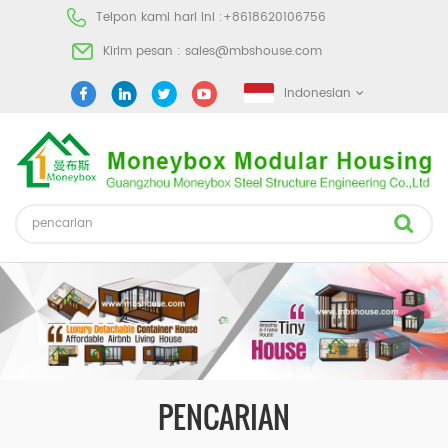
Telpon kami hari ini :
+8618620106756
Kirim pesan :
sales@mbshouse.com
Indonesian
PENCARIAN