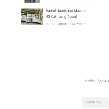
tangan
portable untuk taman,
sekolah, area publik, dll. &
Rumah Kontainer Mewah
nbsp;
40 Kaki yang Dapat
Diperluas Dengan Tiga
Rumah Kontainer Mewah 40
Kamar Tidur
Kaki yang Dapat Diperluas
Dengan Tiga Kamar Tidur
silahkan baca t