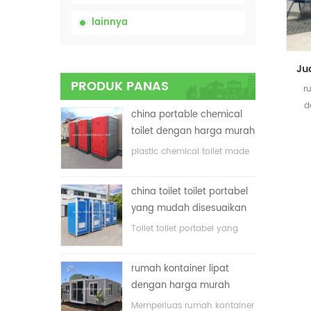
lainnya
PRODUK PANAS
r
d
china portable chemical
toilet dengan harga murah
plastic chemical toilet made
in China
china toilet toilet portabel
yang mudah disesuaikan
untuk lokasi konstruksi
Toilet toilet portabel yang
disesuaikan untuk lokasi
konstruksi
rumah kontainer lipat
dengan harga murah
Memperluas rumah kontainer