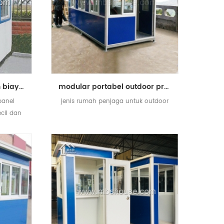
panel sandwich dengan biaya rendah menggerakkan rumah penjaga prefabrikasi yang kecil
modular portabel outdoor prefabrikasi penjaga rumah dijual
panel
jenis rumah penjaga untuk outdoor
cil dan