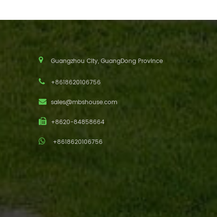
Guangzhou City, GuangDong Province
+8618620106756
sales@mbshouse.com
+8620-84858664
+8618620106756