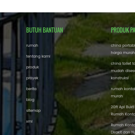
BUTUH BANTUAN
PRODUK P
rumah
china portab
harga murah
tentang kami
china toilet t
produk
mudah disesu
proyek
konstruksi
berita
rumah kontai
murah
blog
20ft Api Bukt
sitemap
Rumah Konta
xml
Rumah Konta
Dirakit dan 