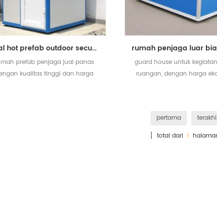
Jual hot prefab outdoor security guard house dengan harga murah
umah prefab penjaga jual panas
guard house untuk kegiatan 
engan kualitas tinggi dan harga
ruangan, dengan harga ek
murah
dan kualitas bagus.
pertama
terakhi
[ total dari
1
halama