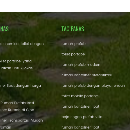
ANAS
TAG PANAS
le chemical toilet dengan
rumah prefab
toilet portabel
oilet portabel yang
rumah prefab modern
aikan untuk lokasi
rumah kontainer prefabrikasi
ner lipat dengan harga
rumah prefab dengan biaya rendah
toilet mobile portabel
i Rumah Prefabrikasi
rumah kontainer lipat
iner Rumah di Cina
baja ringan prefab villa
iner Transportasi Mudah
Nyaman
rumah kontainer lipat