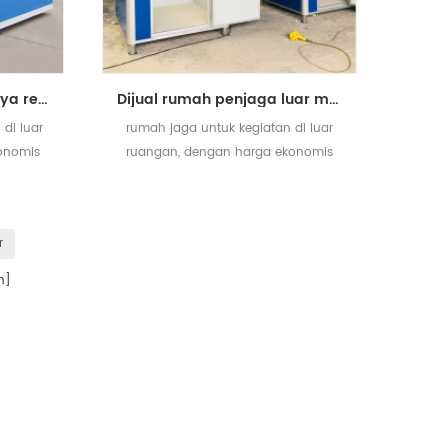
rumah penjaga luar biaya rendah untuk dijual
Dijual rumah penjaga luar murah
di luar
rumah jaga untuk kegiatan di luar
onomis
ruangan, dengan harga ekonomis
dan kualitas bagus.
r
n]