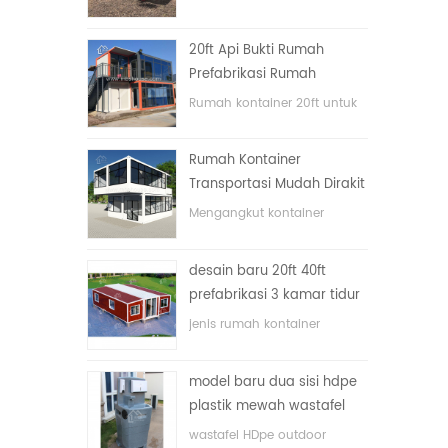
lipat dengan harga murah
20ft Api Bukti Rumah
Prefabrikasi Rumah
Kontainer Rumah di Cina
Rumah kontainer 20ft untuk
rumah tinggal
Rumah Kontainer
Transportasi Mudah Dirakit
dan Nyaman
Mengangkut kontainer
dengan mudah
desain baru 20ft 40ft
prefabrikasi 3 kamar tidur
rumah kontainer kecil
jenis rumah kontainer
diupgrade
ditingkatkan, rumah
kontainer dibagi menjadi tiga
model baru dua sisi hdpe
kamar tidur, satu kamar
plastik mewah wastafel
mandi dan dengan sistem
kamar mandi umum
listrik.
wastafel HDpe outdoor