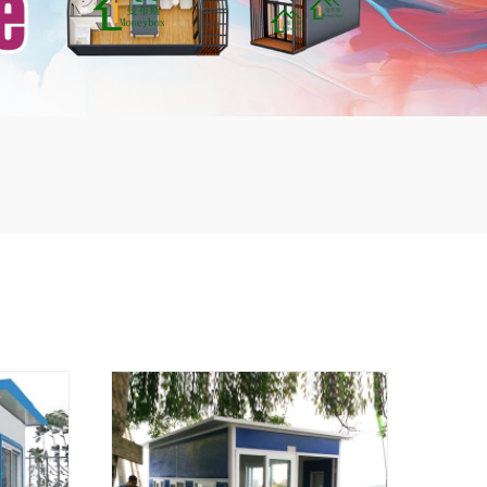
mbshou
se.com