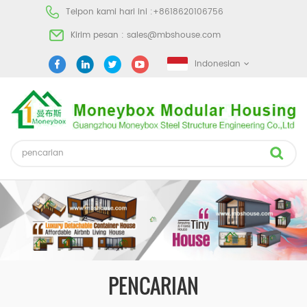
Telpon kami hari ini :
+8618620106756
Kirim pesan :
sales@mbshouse.com
Indonesian
PENCARIAN