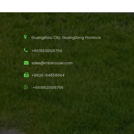
Guangzhou City, GuangDong Province
+8618620106756
sales@mbshouse.com
+8620-84858664
+8618620106756