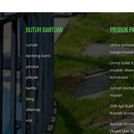
BUTUH BANTUAN
PRODUK P
rumah
china portab
harga murah
tentang kami
china toilet t
produk
mudah disesu
proyek
konstruksi
berita
rumah kontai
murah
blog
20ft Api Bukt
sitemap
Rumah Konta
xml
Rumah Konta
Dirakit dan 