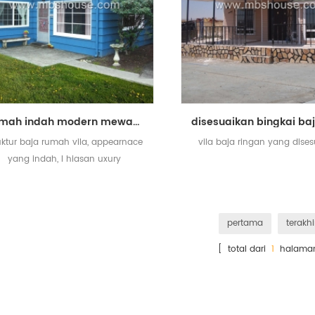
Rumah indah modern mewah struktur bangunan baja ringan
uktur baja rumah vila, appearnace
vila baja ringan yang dise
yang indah, l hiasan uxury
pertama
terakhi
[ total dari
1
halama