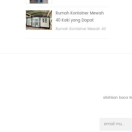
tangan
portable untuk taman,
sekolah, area publik, dll. &
Rumah Kontainer Mewah
nbsp;
40 Kaki yang Dapat
Diperluas Dengan Tiga
Rumah Kontainer Mewah 40
Kamar Tidur
Kaki yang Dapat Diperluas
Dengan Tiga Kamar Tidur
silahkan baca t