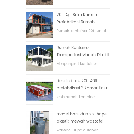
lipat dengan harga murah
20ft Api Bukti Rumah
Prefabrikasi Rumah
Kontainer Rumah di Cina
Rumah kontainer 20ft untuk
rumah tinggal
Rumah Kontainer
Transportasi Mudah Dirakit
dan Nyaman
Mengangkut kontainer
dengan mudah
desain baru 20ft 40ft
prefabrikasi 3 kamar tidur
rumah kontainer kecil
jenis rumah kontainer
diupgrade
ditingkatkan, rumah
kontainer dibagi menjadi tiga
model baru dua sisi hdpe
kamar tidur, satu kamar
plastik mewah wastafel
mandi dan dengan sistem
kamar mandi umum
listrik.
wastafel HDpe outdoor