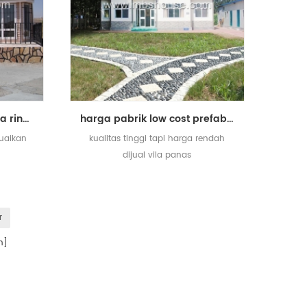
disesuaikan bingkai baja ringan modular / prefab / villa hidup prefabrikasi
harga pabrik low cost prefab baja ringan untuk dijual villa
suaikan
kualitas tinggi tapi harga rendah
dijual vila panas
r
n]