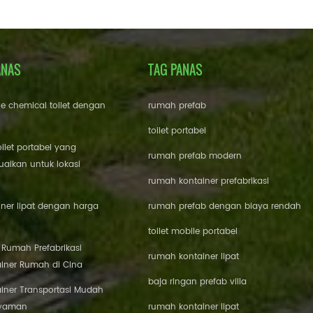
ANAS
TAG PANAS
le chemical toilet dengan
rumah prefab
toilet portabel
oilet portabel yang
rumah prefab modern
aikan untuk lokasi
rumah kontainer prefabrikasi
ner lipat dengan harga
rumah prefab dengan biaya rendah
toilet mobile portabel
i Rumah Prefabrikasi
rumah kontainer lipat
iner Rumah di Cina
baja ringan prefab villa
iner Transportasi Mudah
Nyaman
rumah kontainer lipat