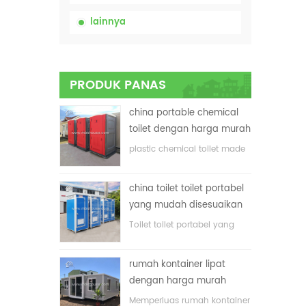
lainnya
PRODUK PANAS
china portable chemical
toilet dengan harga murah
plastic chemical toilet made
in China
china toilet toilet portabel
yang mudah disesuaikan
untuk lokasi konstruksi
Toilet toilet portabel yang
disesuaikan untuk lokasi
konstruksi
rumah kontainer lipat
dengan harga murah
Memperluas rumah kontainer