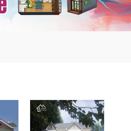
mbshou
se.com