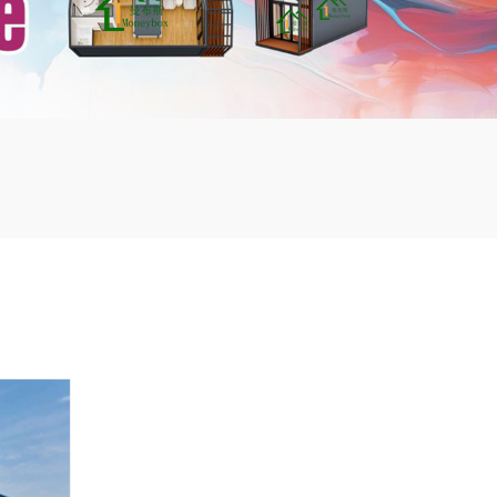
mbshou
se.com