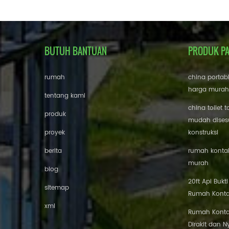
BUTUH BANTUAN
PRODUK P
rumah
china portab
harga murah
tentang kami
china toilet t
produk
mudah disesu
proyek
konstruksi
berita
rumah kontai
murah
blog
20ft Api Bukt
sitemap
Rumah Konta
xml
Rumah Konta
Dirakit dan 