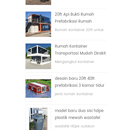
lipat dengan harga murah
20ft Api Bukti Rumah
Prefabrikasi Rumah
Kontainer Rumah di Cina
Rumah kontainer 20ft untuk
rumah tinggal
Rumah Kontainer
Transportasi Mudah Dirakit
dan Nyaman
Mengangkut kontainer
dengan mudah
desain baru 20ft 40ft
prefabrikasi 3 kamar tidur
rumah kontainer kecil
jenis rumah kontainer
diupgrade
ditingkatkan, rumah
kontainer dibagi menjadi tiga
model baru dua sisi hdpe
kamar tidur, satu kamar
plastik mewah wastafel
mandi dan dengan sistem
kamar mandi umum
listrik.
wastafel HDpe outdoor