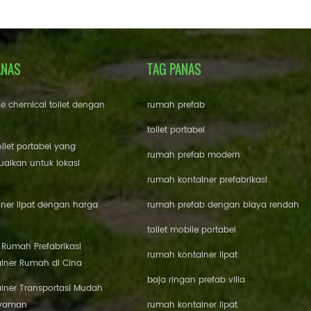
ANAS
TAG PANAS
le chemical toilet dengan
rumah prefab
toilet portabel
oilet portabel yang
rumah prefab modern
aikan untuk lokasi
rumah kontainer prefabrikasi
ner lipat dengan harga
rumah prefab dengan biaya rendah
toilet mobile portabel
i Rumah Prefabrikasi
rumah kontainer lipat
iner Rumah di Cina
baja ringan prefab villa
iner Transportasi Mudah
Nyaman
rumah kontainer lipat