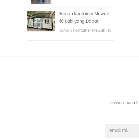
tangan
portable untuk taman,
sekolah, area publik, dll. &
Rumah Kontainer Mewah
nbsp;
40 Kaki yang Dapat
Diperluas Dengan Tiga
Rumah Kontainer Mewah 40
Kamar Tidur
Kaki yang Dapat Diperluas
Dengan Tiga Kamar Tidur
silahkan baca t