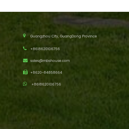
Guangzhou City, GuangDong Province
+8618620106756
sales@mbshouse.com
+8620-84858664
+8618620106756