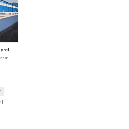
struktur bangunan baja prefabrikasi yang disesuaikan untuk gudang
untuk
r
n]