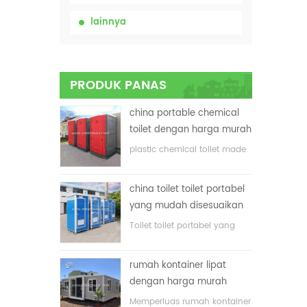
lainnya
PRODUK PANAS
china portable chemical
toilet dengan harga murah
plastic chemical toilet made
in China
china toilet toilet portabel
yang mudah disesuaikan
untuk lokasi konstruksi
Toilet toilet portabel yang
disesuaikan untuk lokasi
konstruksi
rumah kontainer lipat
dengan harga murah
Memperluas rumah kontainer