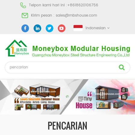
Telpon kami hari ini :
+8618620106756
Kirim pesan :
sales@mbshouse.com
Indonesian
PENCARIAN