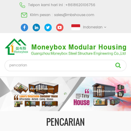
Telpon kami hari ini :
+8618620106756
Kirim pesan :
sales@mbshouse.com
Indonesian
PENCARIAN