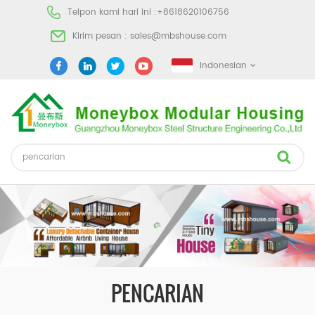
Telpon kami hari ini :
+8618620106756
Kirim pesan :
sales@mbshouse.com
Indonesian
PENCARIAN