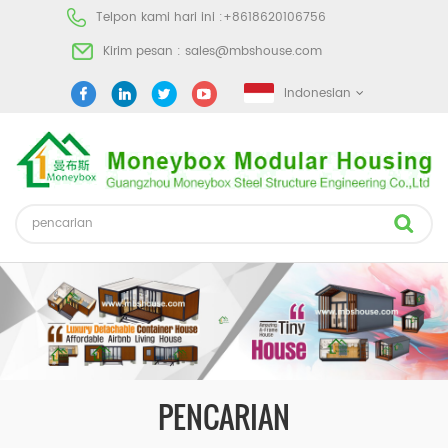
Telpon kami hari ini :
+8618620106756
Kirim pesan :
sales@mbshouse.com
Indonesian
PENCARIAN